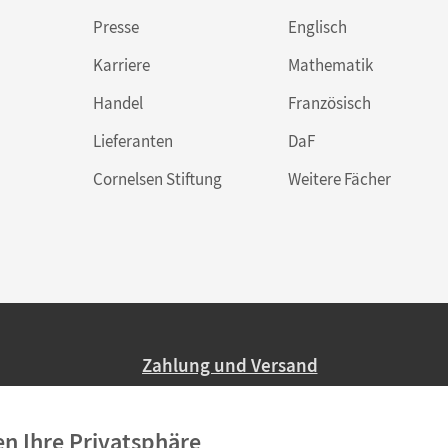
Presse
Englisch
Karriere
Mathematik
Handel
Französisch
Lieferanten
DaF
Cornelsen Stiftung
Weitere Fächer
Zahlung und Versand
Nur 2,95 EUR Versandkosten in Deutsc
en Ihre Privatsphäre