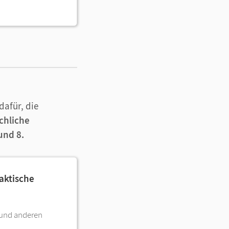
dafür, die
chliche
 und 8.
aktische
 und anderen