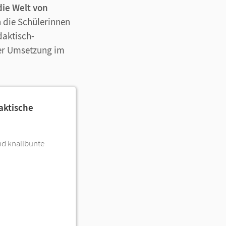
die Welt von
 die Schülerinnen
daktisch-
der Umsetzung im
aktische
nd knallbunte