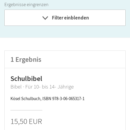
Ergebnisse eingrenzen
Filter einblenden
Band
Klassenstufe
1
Ergebnis
GER-Niveau
Produktart
Schulbibel
Bibel · Für 10- bis 14- Jährige
Kösel Schulbuch, ISBN 978-3-06-065317-1
15,50 EUR