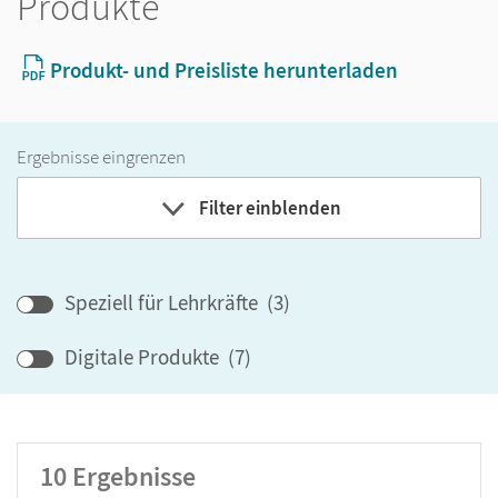
Produkte
Produkt- und Preisliste herunterladen
Ergebnisse eingrenzen
Filter einblenden
Band
Speziell für Lehrkräfte
(
3
)
Klassenstufe
Digitale Produkte
(
7
)
GER-Niveau
Produktart
10
Ergebnisse