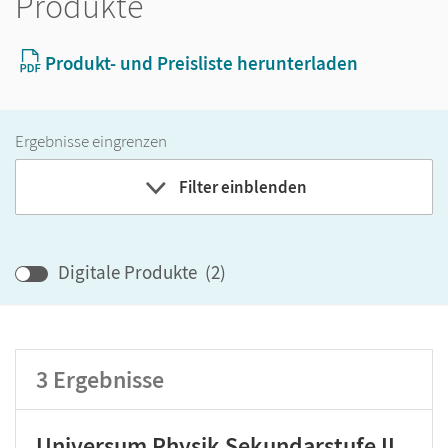
Produkte
Produkt- und Preisliste herunterladen
Ergebnisse eingrenzen
Filter einblenden
Band
Digitale Produkte
(
2
)
Klassenstufe
3
Ergebnisse
GER-Niveau
Produktart
Universum Physik Sekundarstufe II