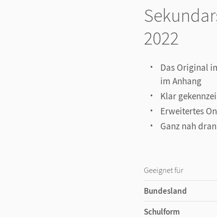
Sekundars
2022
Das Original i
im Anhang
Klar gekennze
Erweitertes O
Ganz nah dran 
Geeignet für
Bundesland
Schulform