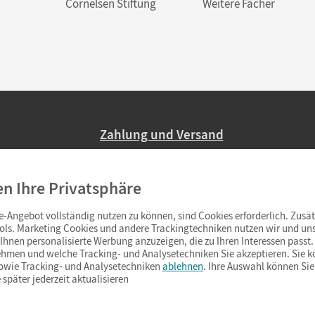
Cornelsen Stiftung
Weitere Fächer
Zahlung und Versand
Nur 2,95 EUR Versandkosten in Deutsc
en Ihre Privatsphäre
Ab 59,– EUR Bestellwert liefern wir ve
(Lieferung in 3–6 Tagen).
-Angebot vollständig nutzen zu können, sind Cookies erforderlich. Zusät
ols. Marketing Cookies und andere Trackingtechniken nutzen wir und uns
hnen personalisierte Werbung anzuzeigen, die zu Ihren Interessen passt. 
hmen und welche Tracking- und Analysetechniken Sie akzeptieren. Sie k
sowie Tracking- und Analysetechniken
ablehnen
. Ihre Auswahl können Sie
 später jederzeit aktualisieren