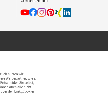
Cornelsen bei
hland beim Kauf im Cornelsen Onlineshop.
rsandkostenfrei innerhalb Deutschlands
zlich nutzen wir
ere Werbepartner, wie z.
Entscheiden Sie selbst,
önnen auch alle nicht
 über den Link „Cookies