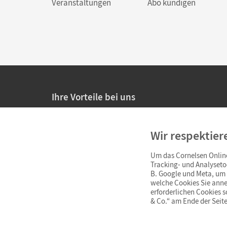
Veranstaltungen
Abo kündigen
Ihre Vorteile bei uns
20% Prüfnachlass für Lehrkräfte
Wir respektier
Persönliche Angebote für Lehrkräfte
Um das Cornelsen Online
Sicheres Einkaufen mit SSL-Verschlüsselung
Tracking- und Analyseto
B. Google und Meta, um I
Verlängerte
Widerrufsfrist
von 4 Wochen
welche Cookies Sie anne
erforderlichen Cookies 
& Co.“ am Ende der Seite
Schnelle und einfache Retourenabwicklung