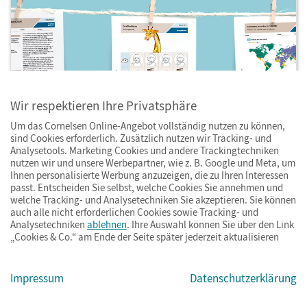
Wir respektieren Ihre Privatsphäre
Um das Cornelsen Online-Angebot vollständig nutzen zu können,
sind Cookies erforderlich. Zusätzlich nutzen wir Tracking- und
Analysetools. Marketing Cookies und andere Trackingtechniken
Arbeitsblätter für Musik
nutzen wir und unsere Werbepartner, wie z. B. Google und Meta, um
Ihnen personalisierte Werbung anzuzeigen, die zu Ihren Interessen
passt. Entscheiden Sie selbst, welche Cookies Sie annehmen und
Musik ist so viel mehr als Notenlehre – und mit
welche Tracking- und Analysetechniken Sie akzeptieren. Sie können
den Cornelsen-Arbeitsblättern für Musik
auch alle nicht erforderlichen Cookies sowie Tracking- und
Analysetechniken
ablehnen
. Ihre Auswahl können Sie über den Link
vermitteln Sie Lernenden von Klasse 1 bis zum
„Cookies & Co.“ am Ende der Seite später jederzeit aktualisieren
Abitur die ganze Vielfalt. Entdecken Sie hier
Vorlagen zum Editieren und Kopieren sowie
Impressum
Datenschutzerklärung
digitale Materialien und Musik-CDs für mehr
Praxis im Unterricht.