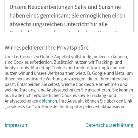
Unsere Neubearbeitungen Sally und Sunshine
haben eines gemeinsam: Sie ermöglichen einen
abwechslungsreichen Unterricht für alle
Bundesländer, in denen Englisch ab Klasse 3
unterrichtet wird. Mit Sally und Sunshine macht
Wir respektieren Ihre Privatsphäre
Lehren und Lernen Spaß!
Um das Cornelsen Online-Angebot vollständig nutzen zu können,
sind Cookies erforderlich. Zusätzlich nutzen wir Tracking- und
Analysetools. Marketing Cookies und andere Trackingtechniken
nutzen wir und unsere Werbepartner, wie z. B. Google und Meta, um
Ihnen personalisierte Werbung anzuzeigen, die zu Ihren Interessen
Lehrwerkunabhängige Lernhilfen für
passt. Entscheiden Sie selbst, welche Cookies Sie annehmen und
welche Tracking- und Analysetechniken Sie akzeptieren. Sie können
Englisch
auch alle nicht erforderlichen Cookies sowie Tracking- und
Analysetechniken
ablehnen
. Ihre Auswahl können Sie über den Link
Bild-Wortschatzkarten
sind auch unabhängig von
„Cookies & Co.“ am Ende der Seite später jederzeit aktualisieren
Lehrwerken erhältlich und für alle Altersgruppen
eine sinnvolle Unterstützung im
Englischunterricht
.
Impressum
Datenschutzerklärung
Je freier die Schülerinnen und Schüler sprechen