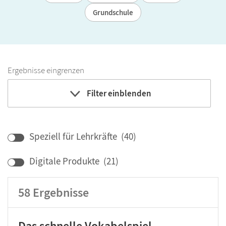
Grundschule
Ergebnisse eingrenzen
Filter einblenden
Fach
Bildungbereich
Speziell für Lehrkräfte
(
40
)
Klassenstufe
Digitale Produkte
(
21
)
58
Ergebnisse
Das schnelle Vokabelspiel