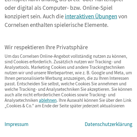
oder digital als Computer- bzw. Online-Spiel
konzipiert sein. Auch die
interaktiven Übungen
von
Cornelsen enthalten spielerische Elemente.
Viele Lernspiele arbeiten mit
bildhaften und
Wir respektieren Ihre Privatsphäre
interaktiven Elementen
. So bauen Rollenspiele eine
Um das Cornelsen Online-Angebot vollständig nutzen zu können,
fiktive Welt auf, welche die Fantasie anregt. Dabei
sind Cookies erforderlich. Zusätzlich nutzen wir Tracking- und
wird nicht nur die linke, analytische Gehirnhälfte
Analysetools. Marketing Cookies und andere Trackingtechniken
nutzen wir und unsere Werbepartner, wie z. B. Google und Meta, um
trainiert, sondern auch die rechte Gehirnhälfte, die
Ihnen personalisierte Werbung anzuzeigen, die zu Ihren Interessen
für Kreativität und Intuition zuständig ist. In
passt. Entscheiden Sie selbst, welche Cookies Sie annehmen und
welche Tracking- und Analysetechniken Sie akzeptieren. Sie können
sicherem Rahmen lassen sich so auch
intensive
auch alle nicht erforderlichen Cookies sowie Tracking- und
Diskussionen erproben
, die wiederum die
Analysetechniken
ablehnen
. Ihre Auswahl können Sie über den Link
„Cookies & Co.“ am Ende der Seite später jederzeit aktualisieren
Argumentations- und Entscheidungsfähigkeit
trainieren. Außerdem fördert die Zusammenarbeit
Impressum
Datenschutzerklärung
in der Gruppe das Einhalten von und den Umgang
mit bestimmten Regeln.