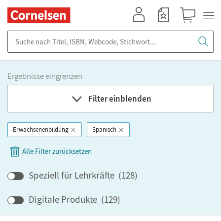
Mein Konto
Merkzettel
Warenkorb
Suche nach Titel, ISBN, Webcode, Stichwort...
Ergebnisse eingrenzen
Filter einblenden
Erwachsenenbildung
Spanisch
Fach
Alle Filter zurücksetzen
Bundesland
Speziell für Lehrkräfte
(
128
)
Bildungbereich
Digitale Produkte
(
129
)