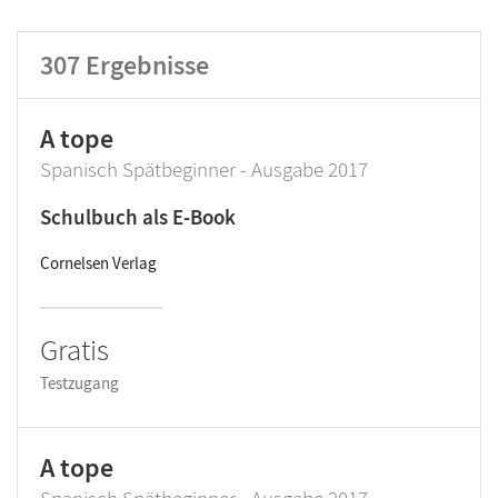
Lehrwerk/Reihe
307
Ergebnisse
Klassenstufe
A tope
Produktart
Spanisch Spätbeginner - Ausgabe 2017
Schulbuch als E-Book
Cornelsen Verlag
Gratis
Testzugang
A tope