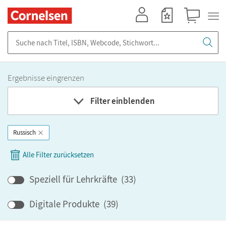
Mein Konto
Merkzettel
Warenkorb
Suche nach Titel, ISBN, Webcode, Stichwort...
Ergebnisse eingrenzen
Filter einblenden
Russisch
Fach
Alle Filter zurücksetzen
Bundesland
Speziell für Lehrkräfte
(
33
)
Bildungbereich
Digitale Produkte
(
39
)