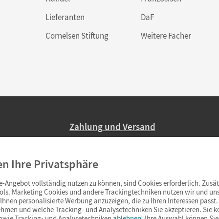
Lieferanten
DaF
Cornelsen Stiftung
Weitere Fächer
Zahlung und Versand
Nur 2,95 EUR Versandkosten in Deutsc
en Ihre Privatsphäre
Ab 59,– EUR Bestellwert liefern wir ve
(Lieferung in 3–6 Tagen).
-Angebot vollständig nutzen zu können, sind Cookies erforderlich. Zusät
ols. Marketing Cookies und andere Trackingtechniken nutzen wir und uns
hnen personalisierte Werbung anzuzeigen, die zu Ihren Interessen passt. 
hmen und welche Tracking- und Analysetechniken Sie akzeptieren. Sie k
sowie Tracking- und Analysetechniken
ablehnen
. Ihre Auswahl können Sie