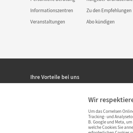
Informationszentren
Zu den Empfehlungen
Veranstaltungen
Abo kündigen
Ihre Vorteile bei uns
20% Prüfnachlass für Lehrkräfte
Wir respektier
Persönliche Angebote für Lehrkräfte
Um das Cornelsen Online
Sicheres Einkaufen mit SSL-Verschlüsselung
Tracking- und Analyseto
B. Google und Meta, um I
Verlängerte
Widerrufsfrist
von 4 Wochen
welche Cookies Sie anne
erforderlichen Cookies 