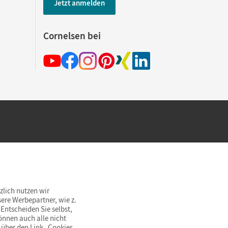
Jetzt anmelden
Cornelsen bei
hland beim Kauf im Cornelsen Onlineshop.
rsandkostenfrei innerhalb Deutschlands
zlich nutzen wir
ere Werbepartner, wie z.
Entscheiden Sie selbst,
önnen auch alle nicht
 über den Link „Cookies