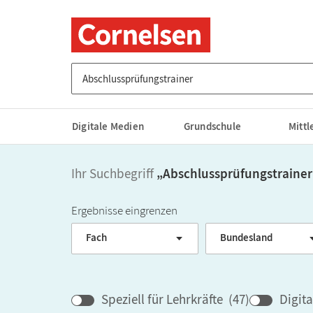
Suche nach Titel, ISBN, Webcode, Stichwort...
Digitale Medien
Grundschule
Mitt
Ihr Suchbegriff
„
Abschlussprüfungstrainer
Ergebnisse eingrenzen
Fach
Bundesland
Speziell für Lehrkräfte
(
47
)
Digit