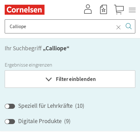
Mein Konto
Merkzettel
Warenkorb
Suche nach Titel, ISBN, Webcode, Stichwort...
Ihr Suchbegriff
„
Calliope
“
Ergebnisse eingrenzen
Filter einblenden
Fach
Speziell für Lehrkräfte
(
10
)
Bundesland
Digitale Produkte
(
9
)
Bildungbereich