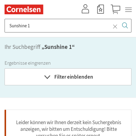
Mein Konto
Merkzettel
Warenkorb
Suche nach Titel, ISBN, Webcode, Stichwort...
Ihr Suchbegriff
„
Sunshine 1
“
Ergebnisse eingrenzen
Filter einblenden
Leider können wir Ihnen derzeit kein Suchergebnis
anzeigen, wir bitten um Entschuldigung! Bitte
versuchen Sie es später erneut.