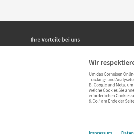
Ihre Vorteile bei uns
20% Prüfnachlass für Lehrkräfte
Wir respektier
Persönliche Angebote für Lehrkräfte
Um das Cornelsen Online
Sicheres Einkaufen mit SSL-Verschlüsselung
Tracking- und Analyseto
B. Google und Meta, um I
Verlängerte
Widerrufsfrist
von 4 Wochen
welche Cookies Sie anne
erforderlichen Cookies 
& Co.“ am Ende der Seite
Schnelle und einfache Retourenabwicklung
Impressum
Daten
Impressum
AGB
Datenschutz
Barrierefreiheit
Cookie