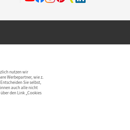
hland beim Kauf im Cornelsen Onlineshop.
rsandkostenfrei innerhalb Deutschlands
zlich nutzen wir
ere Werbepartner, wie z.
Entscheiden Sie selbst,
önnen auch alle nicht
 über den Link „Cookies
© Cornelsen Verlag 2026