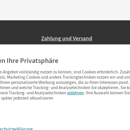
Zahlung und Versand
Nur 2,95 EUR Versandkosten in Deutsc
en Ihre Privatsphäre
Ab 59,– EUR Bestellwert liefern wir ve
(Lieferung in 3–6 Tagen).
-Angebot vollständig nutzen zu können, sind Cookies erforderlich. Zusät
ols. Marketing Cookies und andere Trackingtechniken nutzen wir und uns
hnen personalisierte Werbung anzuzeigen, die zu Ihren Interessen passt. 
hmen und welche Tracking- und Analysetechniken Sie akzeptieren. Sie k
sowie Tracking- und Analysetechniken
ablehnen
. Ihre Auswahl können Sie
 später jederzeit aktualisieren
schutzerklärung
s & Co.