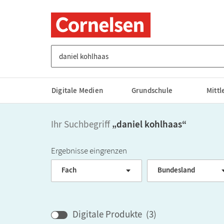
Suche nach Titel, ISBN, Webcode, Stichwort...
Digitale Medien
Grundschule
Mitt
Ihr Suchbegriff
„
daniel kohlhaas
“
Ergebnisse eingrenzen
Fach
Bundesland
Digitale Produkte
(
3
)