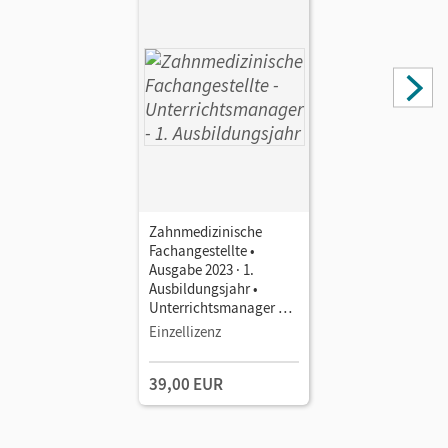
Zahnmedizinische
Fachangestellte •
Ausgabe 2023 · 1.
Ausbildungsjahr •
Unterrichtsmanager E-
Book mit
Einzellizenz
Lehrkräftematerialien
und Planungstools
39,00 EUR