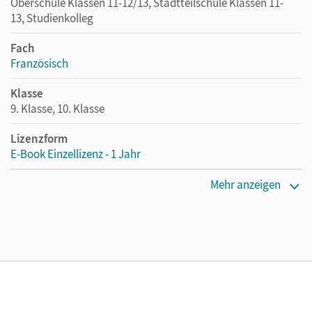
Oberschule Klassen 11-12/13, Stadtteilschule Klassen 11-
13, Studienkolleg
Fach
Französisch
Klasse
9. Klasse, 10. Klasse
Lizenzform
E-Book Einzellizenz - 1 Jahr
Erscheinungsdatum
Mehr anzeigen
10.10.2024
Lizenztext
Die geeignete Lizenz für Lehrkräfte, Schulen oder
Privatpersonen, die nur mit dem E-Book arbeiten.
Verlag
Cornelsen Verlag