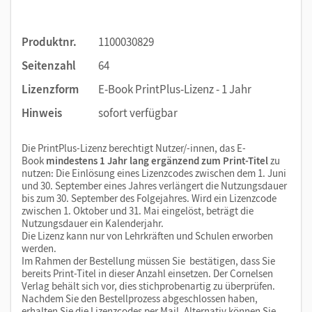
Produktnr.
1100030829
Seitenzahl
64
Lizenzform
E-Book PrintPlus-Lizenz - 1 Jahr
Hinweis
sofort verfügbar
Die PrintPlus-Lizenz berechtigt Nutzer/-innen, das E-
Book
mindestens 1 Jahr lang ergänzend zum Print-Titel
zu
nutzen: Die Einlösung eines Lizenzcodes zwischen dem 1. Juni
und 30. September eines Jahres verlängert die Nutzungsdauer
bis zum 30. September des Folgejahres. Wird ein Lizenzcode
zwischen 1. Oktober und 31. Mai eingelöst, beträgt die
Nutzungsdauer ein Kalenderjahr.
Die Lizenz kann nur von Lehrkräften und Schulen erworben
werden.
Im Rahmen der Bestellung müssen Sie bestätigen, dass Sie
bereits Print-Titel in dieser Anzahl einsetzen. Der Cornelsen
Verlag behält sich vor, dies stichprobenartig zu überprüfen.
Nachdem Sie den Bestellprozess abgeschlossen haben,
erhalten Sie die Lizenzcodes per Mail. Alternativ können Sie