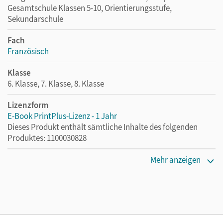
Gesamtschule Klassen 5-10, Orientierungsstufe,
Sekundarschule
Fach
Französisch
Klasse
6. Klasse, 7. Klasse, 8. Klasse
Lizenzform
E-Book PrintPlus-Lizenz - 1 Jahr
Dieses Produkt enthält sämtliche Inhalte des folgenden
Produktes: 1100030828
Erscheinungsdatum
Mehr anzeigen
26.01.2023
Lizenztext
Die kostengünstige Lizenz für diejenigen, die das E-Book
ein Jahr lang ergänzend zum Print-Titel nutzen möchten.