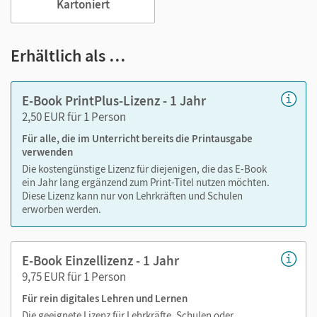
Lesezeichen hinzufügen
Kartoniert
im Text suchen
zoomen
Erhältlich als …
Die Medien sind wichtige Bestandteile dieses E-Books. Sie
sind seitengenau platziert, damit Sie und Ihre Schüler/-innen
E-Book PrintPlus-Lizenz - 1 Jahr
jederzeit unkompliziert darauf zugreifen können. So
2,50 EUR für 1 Person
gestalten Sie das Lehren und Lernen zeitsparend und
Für alle, die im Unterricht bereits die Printausgabe
abwechslungsreich.
verwenden
Die kostengünstige Lizenz für diejenigen, die das E-Book
Medien in diesem E-Book:
ein Jahr lang ergänzend zum Print-Titel nutzen möchten.
Diese Lizenz kann nur von Lehrkräften und Schulen
Erklärfilme
erworben werden.
E-Book Einzellizenz - 1 Jahr
9,75 EUR für 1 Person
Für rein digitales Lehren und Lernen
Die geeignete Lizenz für Lehrkräfte, Schulen oder