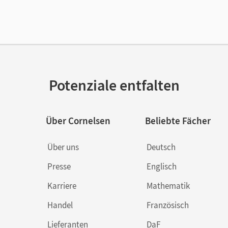
enztext
Kostenloser Zugang, um das E-Book 30 Tage
lag
Cornelsen Verlag
Potenziale entfalten
Über Cornelsen
Beliebte Fächer
Über uns
Deutsch
Presse
Englisch
Karriere
Mathematik
Handel
Französisch
Lieferanten
DaF