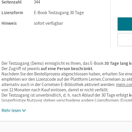
Seitenzahl
344
Lizenzform
E-Book Testzugang 30 Tage
ks. Sie sind seitengenau platziert, damit Sie und Ihre Schüler/-i
So gestalten Sie das Lehren und Lernen zeitsparend und
Hinweis
sofort verfügbar
itaufwendiges Suchen!
Der Testzugang (Demo) ermöglicht es Ihnen, das E-Book
30 Tage lang k
Der Zugriff ist jeweils
auf eine Person beschränkt
.
texte
-Seiten
Nachdem Sie den Bestellprozess abgeschlossen haben, erhalten Sie eine
empfehlen wir den Lizenzcode auf der Plattform Lernen.Cornelsen zu akt
Grammaire en contexte
-Seiten und
Méthodes
alternativ auch in der Cornelsen E-Bibliothek aktiviert werden:
mein.cor
hen, Rollenkarten)
von 12 Monaten nach Kauf einlösen, damit er nicht verfällt.
Der Testzugang ist unverbindlich, d. h. nach Ablauf der 30 Tage erfolgt
k
längerfristige Nutzung stehen verschiedene andere Lizenzformen (Einz
titutionen, Themen
Mehr lesen