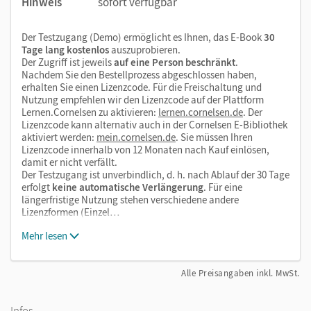
Hinweis
sofort verfügbar
Links zu zusätzlichen Materialien/Bilan-Lösungen
Der Testzugang (Demo) ermöglicht es Ihnen, das E-Book
30
Tage lang kostenlos
auszuprobieren.
Der Zugriff ist jeweils
auf eine Person beschränkt
.
Nachdem Sie den Bestellprozess abgeschlossen haben,
erhalten Sie einen Lizenzcode. Für die Freischaltung und
Nutzung empfehlen wir den Lizenzcode auf der Plattform
Lernen.Cornelsen zu aktivieren:
lernen.cornelsen.de
. Der
Lizenzcode kann alternativ auch in der Cornelsen E-Bibliothek
aktiviert werden:
mein.cornelsen.de
. Sie müssen Ihren
Lizenzcode innerhalb von 12 Monaten nach Kauf einlösen,
damit er nicht verfällt.
Der Testzugang ist unverbindlich, d. h. nach Ablauf der 30 Tage
erfolgt
keine automatische Verlängerung
. Für eine
längerfristige Nutzung stehen verschiedene andere
Lizenzformen (Einzel…
Mehr lesen
Alle Preisangaben inkl. MwSt.
Infos