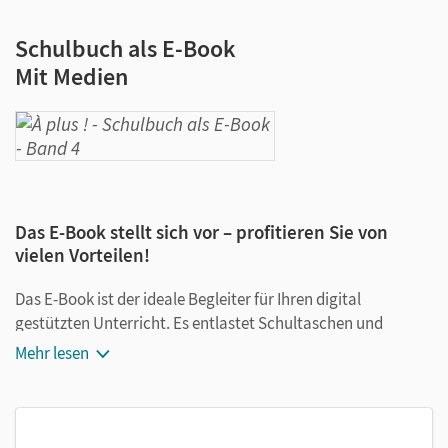
Schulbuch als E-Book
Mit Medien
Das E-Book stellt sich vor – profitieren Sie von
vielen Vorteilen!
Das E-Book ist der ideale Begleiter für Ihren digital
gestützten Unterricht. Es entlastet Schultaschen und
Rucksäcke und ist jederzeit unkompliziert verfügbar.
Mehr lesen
Außerdem unterstützt es mit vielen digitalen Funktionen
das Lehren und Lernen:
Notizen erstellen