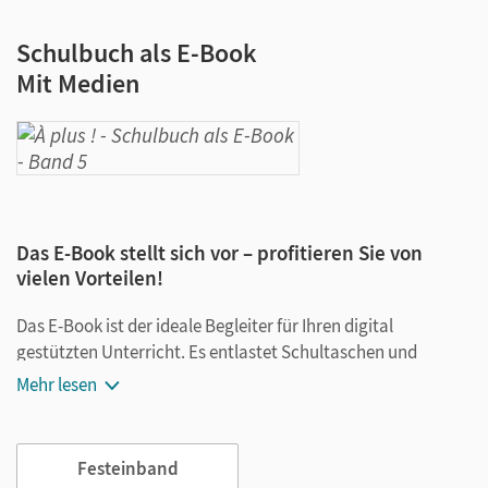
Schulbuch als E-Book
Mit Medien
Das E-Book stellt sich vor – profitieren Sie von
vielen Vorteilen!
Das E-Book ist der ideale Begleiter für Ihren digital
gestützten Unterricht. Es entlastet Schultaschen und
Rucksäcke und ist jederzeit unkompliziert verfügbar.
Mehr lesen
Außerdem unterstützt es mit vielen digitalen Funktionen
das Lehren und Lernen:
Festeinband
Notizen erstellen