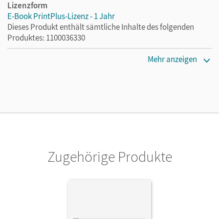
Lizenzform
E-Book PrintPlus-Lizenz - 1 Jahr
Dieses Produkt enthält sämtliche Inhalte des folgenden
Produktes: 1100036330
Erscheinungsdatum
Mehr anzeigen
12.03.2024
Lizenztext
Die kostengünstige Lizenz für diejenigen, die das E-Book
ein Jahr lang ergänzend zum Print-Titel nutzen möchten.
Diese Lizenz kann nur von Lehrkräften und Schulen
erworben werden.
Zugehörige Produkte
Verlag
Cornelsen Verlag