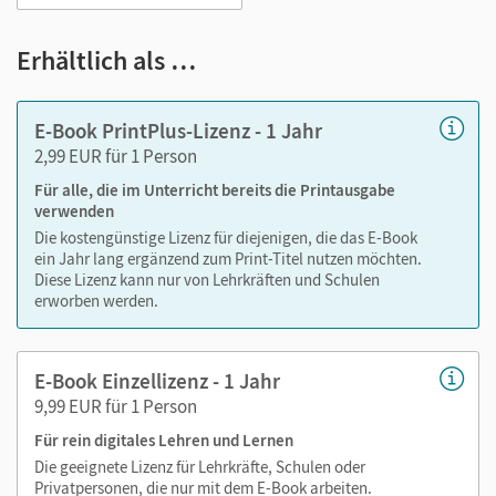
Markierungen setzen
Text ergänzen
Erhältlich als …
Lesezeichen hinzufügen
im Text suchen
E-Book PrintPlus-Lizenz - 1 Jahr
zoomen
2,99 EUR für 1 Person
Für alle, die im Unterricht bereits die Printausgabe
Die Medien sind wichtige Bestandteile dieses E-Books. Sie
verwenden
sind seitengenau platziert, damit Sie und Ihre Schüler/-innen
Die kostengünstige Lizenz für diejenigen, die das E-Book
jederzeit unkompliziert darauf zugreifen können. So
ein Jahr lang ergänzend zum Print-Titel nutzen möchten.
gestalten Sie das Lehren und Lernen zeitsparend und
Diese Lizenz kann nur von Lehrkräften und Schulen
abwechslungsreich. Kein Medienwechsel! Kein
erworben werden.
zeitaufwendiges Suchen!
E-Book Einzellizenz - 1 Jahr
9,99 EUR für 1 Person
Medien in diesem E-Book:
Für rein digitales Lehren und Lernen
Audios
Die geeignete Lizenz für Lehrkräfte, Schulen oder
Privatpersonen, die nur mit dem E-Book arbeiten.
Videos