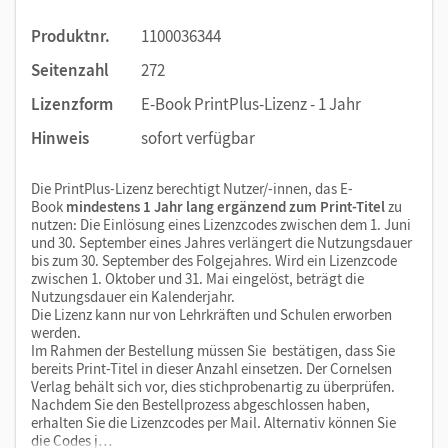
Produktnr.
1100036344
Seitenzahl
272
Lizenzform
E-Book PrintPlus-Lizenz - 1 Jahr
Hinweis
sofort verfügbar
Die PrintPlus-Lizenz berechtigt Nutzer/-innen, das E-
Book
mindestens 1 Jahr lang ergänzend zum Print-Titel
zu
nutzen: Die Einlösung eines Lizenzcodes zwischen dem 1. Juni
und 30. September eines Jahres verlängert die Nutzungsdauer
bis zum 30. September des Folgejahres. Wird ein Lizenzcode
zwischen 1. Oktober und 31. Mai eingelöst, beträgt die
Nutzungsdauer ein Kalenderjahr.
Die Lizenz kann nur von Lehrkräften und Schulen erworben
werden.
Im Rahmen der Bestellung müssen Sie bestätigen, dass Sie
bereits Print-Titel in dieser Anzahl einsetzen. Der Cornelsen
Verlag behält sich vor, dies stichprobenartig zu überprüfen.
Nachdem Sie den Bestellprozess abgeschlossen haben,
erhalten Sie die Lizenzcodes per Mail. Alternativ können Sie
die Codes j…