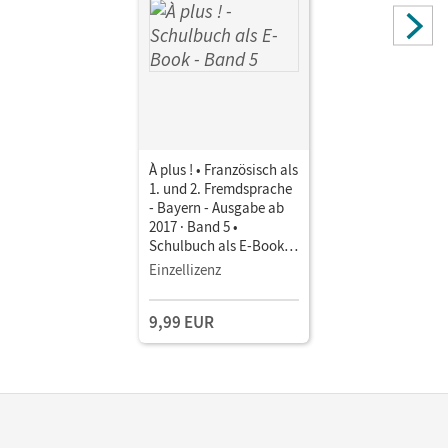
À plus ! • Französisch als
1. und 2. Fremdsprache
- Bayern - Ausgabe ab
2017 · Band 5 •
Schulbuch als E-Book
Mit Medien
Einzellizenz
9,99 EUR