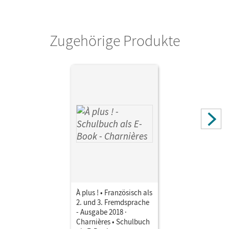
Verlag
Cornelsen Verlag
Zugehörige Produkte
Autor/-in
Mann-Grabowski, Catherine; Jorißen, Catherine; Gregor,
Gertraud; Nikolic, Lara; Wagner, Erik; Freytag, Fidisoa;
Philipp, Dirk-W.; Hellberg, Aisha
À plus ! • Französisch als
2. und 3. Fremdsprache
- Ausgabe 2018 ·
Charnières • Schulbuch