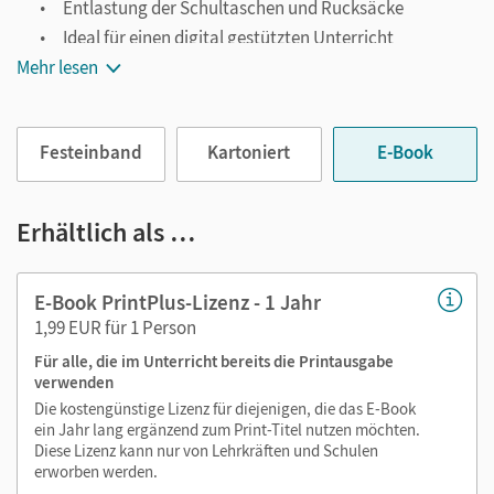
Entlastung der Schultaschen und Rucksäcke
Ideal für einen digital gestützten Unterricht
Mehr lesen
Notiz- und Markierungsmöglichkeit
Jederzeit unkompliziert verfügbar
Viele digitale Funktionen unterstützen das Lehren und
Festeinband
Kartoniert
E-Book
Lernen:
Notizen erstellen
Erhältlich als …
Markierungen setzen
Text ergänzen
E-Book PrintPlus-Lizenz - 1 Jahr
Lesezeichen hinzufügen
1,99 EUR für 1 Person
Suchen im Text
Für alle, die im Unterricht bereits die Printausgabe
Zoomen
verwenden
Die kostengünstige Lizenz für diejenigen, die das E-Book
ein Jahr lang ergänzend zum Print-Titel nutzen möchten.
Diese Lizenz kann nur von Lehrkräften und Schulen
erworben werden.