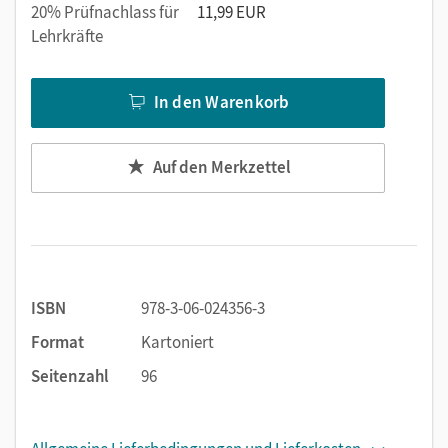
Arbeitsheft für Lehrkräfte,
20% Prüfnachlass für
11,99 EUR
Lehrkräfte
begeistert mit Rap-Songs, Liedern, Reimen und
spielerischen Übungen.
In den Warenkorb
Auf den Merkzettel
ISBN
978-3-06-024356-3
Format
Kartoniert
Seitenzahl
96