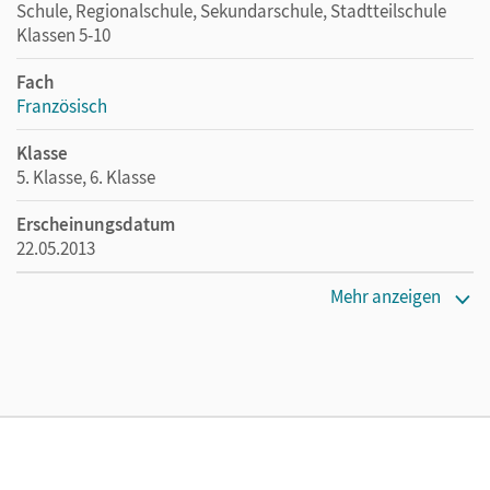
Schule, Regionalschule, Sekundarschule, Stadtteilschule
Klassen 5-10
Fach
Französisch
Klasse
5. Klasse, 6. Klasse
Erscheinungsdatum
22.05.2013
Maße
Mehr anzeigen
Länge: 29,7 cm, Breite: 21 cm, Höhe: 0,6 cm
Verlag
Cornelsen Verlag
Autor/-in
Gregor, Gertraud; Jorißen, Catherine; Mann-Grabowski,
Catherine; Herzog, Walpurga; Kraus, Alexander; Winz,