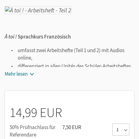
À toi !
Sprachkurs Französisch
umfasst zwei Arbeitshefte (Teil 1 und 2) mit Audios
online,
differenziert in allen Unités des Schüler-Arbeitsheftes
mit Symbolen, die den Schwierigkeitsgrad
Mehr lesen
unterschiedlicher Übungen markieren,
fördert die Sprechkompetenz von Anfang an, um
grundlegende Alltagssituationen in der französischen
Sprache zu bewältigen,
14,99 EUR
trainiert das Hör- und das Hörsehverstehen mit
Hörtracks in den Arbeitsheften für Schüler/-innen und
50% Prüfnachlass für
7,50 EUR
Lehrkräfte sowie zusätzlich mit Videos über Webcode
Referendare
zum kostenlosen Download und auf DVD im