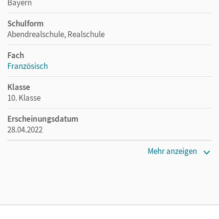
Bayern
Schulform
Abendrealschule, Realschule
Fach
Französisch
Klasse
10. Klasse
Erscheinungsdatum
28.04.2022
Maße
Mehr anzeigen
Länge: 14,2 cm, Breite: 12,4 cm, Höhe: 1 cm
Verlag
Cornelsen Verlag