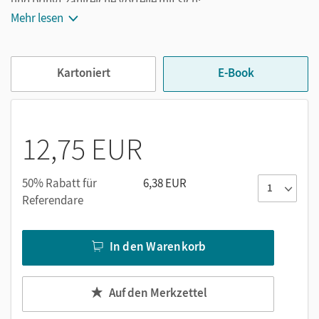
und bringt zahlreiche Vorteile mit sich:
Mehr lesen
Entlastung: Keine schweren Schultaschen oder
Rucksäcke mehr! Das E-Book ist jederzeit
unkompliziert verfügbar.
Kartoniert
E-Book
Digitale Funktionen: Erstellen Sie Notizen, setzen Sie
Markierungen und Lesezeichen, ergänzen Sie Texte
per Texteingabe oder handschriftlich per Tabletstift
und suchen Sie im Text. Zoomen Sie bei Bedarf.
12,75 EUR
Medienintegration: Die Audios sind übungsgenau
platziert. Kein zeitaufwendiges Suchen mehr!
50% Rabatt für
6,38 EUR
Referendare
Profitieren Sie mit Ihrer Klasse von dieser modernen und
effizienten Lernressource!
In den Warenkorb
Auf den Merkzettel