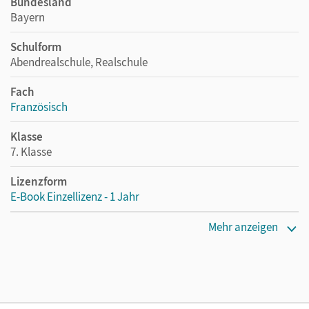
Bundesland
Bayern
Schulform
Abendrealschule, Realschule
Fach
Französisch
Klasse
7. Klasse
Lizenzform
E-Book Einzellizenz - 1 Jahr
Erscheinungsdatum
Mehr anzeigen
09.10.2024
Lizenztext
Die geeignete Lizenz für Lehrkräfte, Schulen oder
Privatpersonen, die nur mit dem E-Book arbeiten.