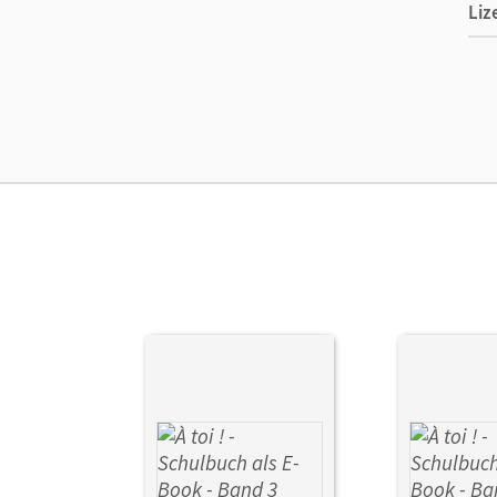
Liz
Ers
Ma
Ver
Aut