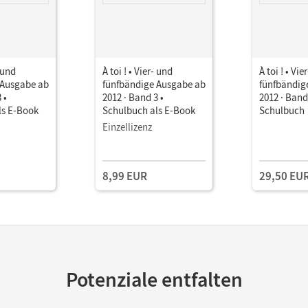
- und
À toi ! • Vier- und
À toi ! • Vie
 Ausgabe ab
fünfbändige Ausgabe ab
fünfbändig
 •
2012 · Band 3 •
2012 · Band
ls E-Book
Schulbuch als E-Book
Schulbuch
Einzellizenz
8,99 EUR
29,50 EU
Potenziale entfalten