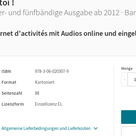
toi !
er- und fünfbändige Ausgabe ab 2012 · Ba
rnet d'activités mit Audios online und eing
Menge
1
ISBN
978-3-06-020307-9
-
Format
Kartoniert
Seitenzahl
88
Lizenzform
Einzellizenz EL
Allgemeine Lieferbedingungen und Lieferkosten