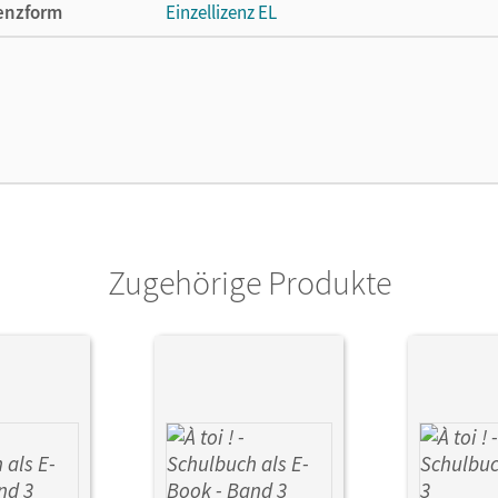
enzform
Einzellizenz EL
cheinungsdatum
16.07.2014
ße
Länge: 29,7 cm, Breite: 21 cm, Höhe: 0,8 cm
lag
Cornelsen Verlag
or/-in
Mertens, Jürgen; Jorißen, Catherine
Zugehörige Produkte