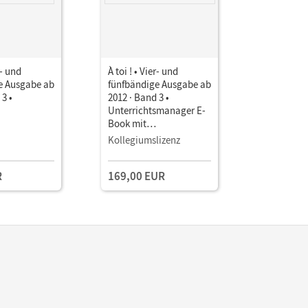
r- und
À toi ! • Vier- und
À toi ! • V
e Ausgabe ab
fünfbändige Ausgabe ab
fünfbändi
 3 •
2012 · Band 3 •
2012 · Ban
Unterrichtsmanager E-
Unterrich
Book mit
Book mit
Lehrkräftematerialien
Lehrkräft
Kollegiumslizenz
Einzellize
und Planungstools
und Planu
R
169,00 EUR
49,00 E