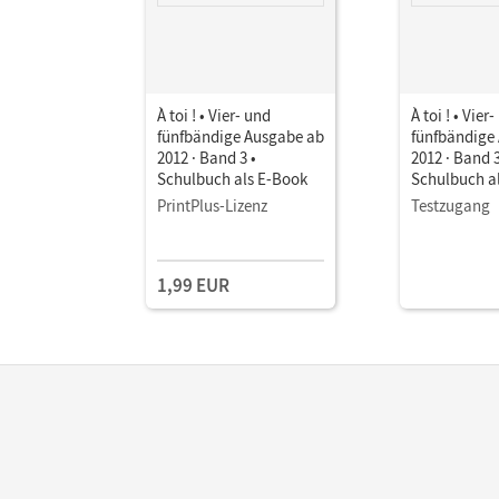
À toi ! • Vier- und
À toi ! • Vier
fünfbändige Ausgabe ab
fünfbändige
2012 · Band 3 •
2012 · Band 3
Schulbuch als E-Book
Schulbuch a
PrintPlus-Lizenz
Testzugang
1,99 EUR