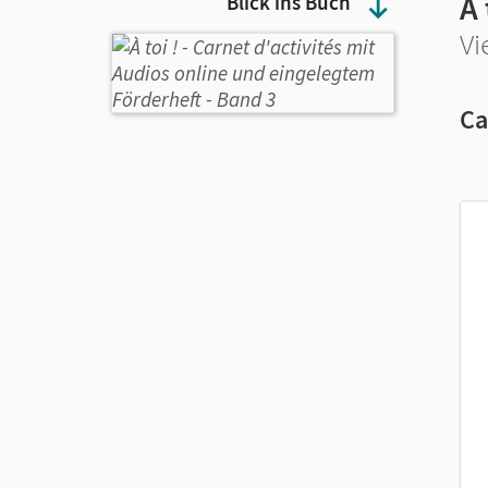
À 
Blick ins Buch
Vi
Ca