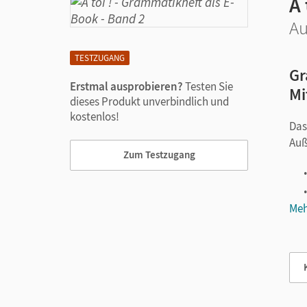
À 
Au
TESTZUGANG
Gr
Erstmal ausprobieren?
Testen Sie
Mi
dieses Produkt unverbindlich und
kostenlos!
Das
Auß
Zum Testzugang
Meh
Die