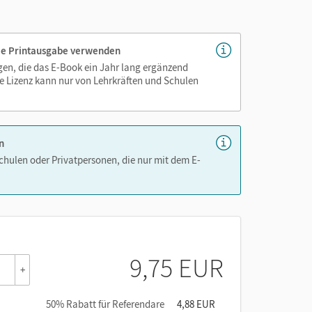
as Lehren und Lernen zeitsparend und
 die Printausgabe verwenden
igen, die das E-Book ein Jahr lang ergänzend
e Lizenz kann nur von Lehrkräften und Schulen
n
Schulen oder Privatpersonen, die nur mit dem E-
9,75 EUR
+
50% Rabatt für Referendare
4,88 EUR