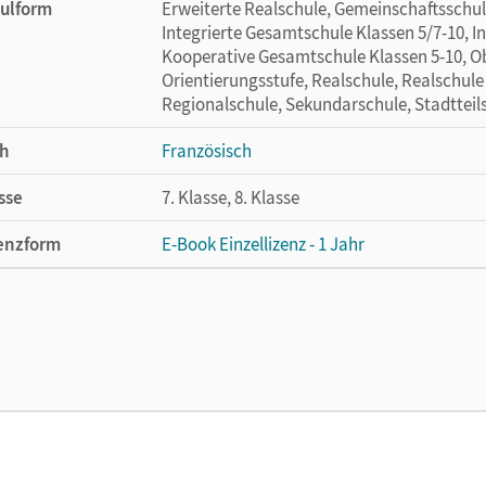
ulform
Erweiterte Realschule, Gemeinschaftsschule
Integrierte Gesamtschule Klassen 5/7-10, I
Kooperative Gesamtschule Klassen 5-10, Ob
Orientierungsstufe, Realschule, Realschule
Regionalschule, Sekundarschule, Stadtteil
h
Französisch
sse
7. Klasse, 8. Klasse
enzform
E-Book Einzellizenz - 1 Jahr
cheinungsdatum
20.04.2023
enztext
Die geeignete Lizenz für Lehrkräfte, Schul
arbeiten.
lag
Cornelsen Verlag