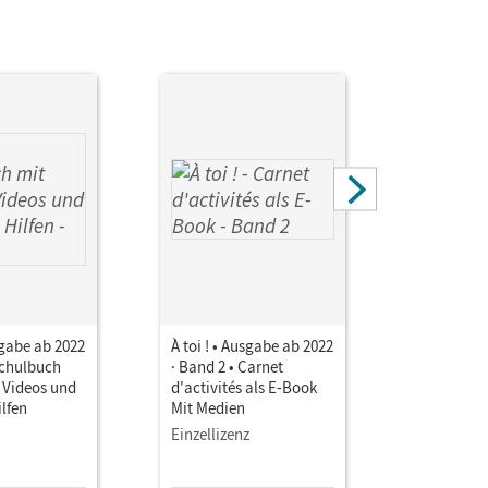
usgabe ab 2022
À toi ! • Ausgabe ab 2022
À toi ! • 
Schulbuch
· Band 2 • Carnet
· Band 2 •
 Videos und
d'activités als E-Book
d'activité
ilfen
Mit Medien
Mit Medie
Einzellizenz
Testzuga