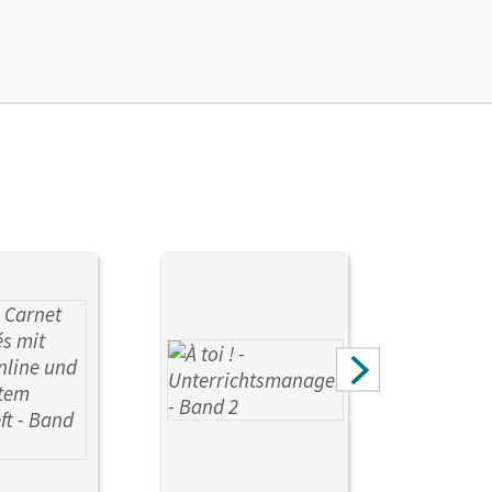
ie das E-Book ein Jahr lang ergänzend zum Print-
ur von Lehrkräften und Schulen erworben werden.
y, Michèle; Jorißen, Catherine; Kraus, Alexander;