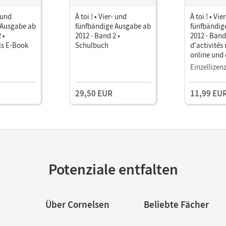
- und
À toi ! • Vier- und
À toi ! • Vie
 Ausgabe ab
fünfbändige Ausgabe ab
fünfbändig
 •
2012 · Band 2 •
2012 · Band
ls E-Book
Schulbuch
d'activités
online und
Förderheft
Einzellizen
29,50 EUR
11,99 EU
Potenziale entfalten
Über Cornelsen
Beliebte Fächer