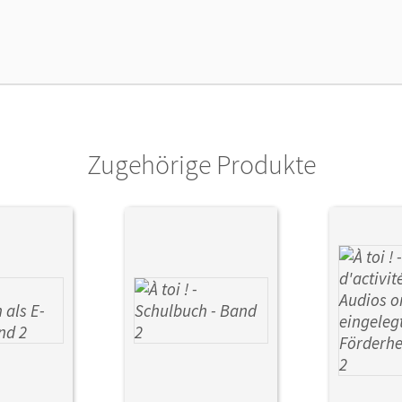
enztext
Die kostengünstige Lizenz für diejenigen, d
Titel nutzen möchten. Diese Lizenz kann n
lag
Cornelsen Verlag
or/-in
Gregor, Gertraud; Herzog, Walpurga; Hélour
Mann-Grabowski, Catherine
Zugehörige Produkte