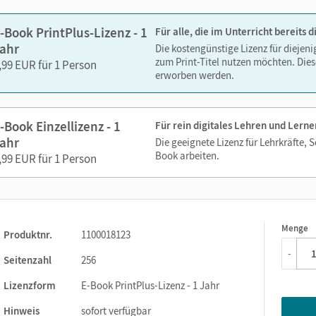
-Book PrintPlus-Lizenz - 1
Für alle, die im Unterricht bereits
ahr
Die kostengünstige Lizenz für diejen
zum Print-Titel nutzen möchten. Dies
,99 EUR für 1 Person
erworben werden.
-Book Einzellizenz - 1
Für rein digitales Lehren und Lerne
ahr
Die geeignete Lizenz für Lehrkräfte, 
Book arbeiten.
,99 EUR für 1 Person
Menge
1
Produktnr.
1100018123
-
Seitenzahl
256
Lizenzform
E-Book PrintPlus-Lizenz - 1 Jahr
Hinweis
sofort verfügbar