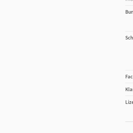
Bu
Sch
Fac
Kla
Liz
Ers