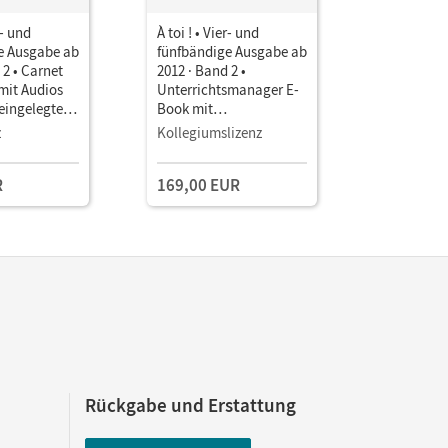
r- und
À toi ! • Vier- und
À toi ! • V
e Ausgabe ab
fünfbändige Ausgabe ab
fünfbändi
 2 • Carnet
2012 · Band 2 •
2012 · Ban
 mit Audios
Unterrichtsmanager E-
Unterrich
 eingelegtem
Book mit
Book mit
Lehrkräftematerialien
Lehrkräft
z
Kollegiumslizenz
Einzellize
und Planungstools
und Planu
R
169,00 EUR
49,00 E
Rückgabe und Erstattung