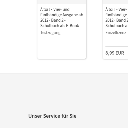
À toi ! • Vier- und
À toi ! • Vier
fünfbändige Ausgabe ab
fünfbändige
2012 · Band 2 •
2012 · Band 2
Schulbuch als E-Book
Schulbuch a
Testzugang
Einzellizenz
8,99 EUR
Unser Service für Sie