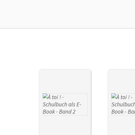
Liz
Ver
Aut