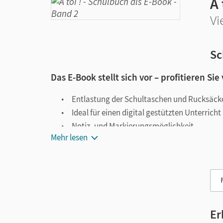
À 
Vi
Sc
Das E-Book stellt sich vor – profitieren Sie
Entlastung der Schultaschen und Rucksäck
Ideal für einen digital gestützten Unterricht
Notiz- und Markierungsmöglichkeit
Mehr lesen
Jederzeit unkompliziert verfügbar
Viele digitale Funktionen unterstützen das Lehre
Notizen erstellen
Markierungen setzen
Text ergänzen
Er