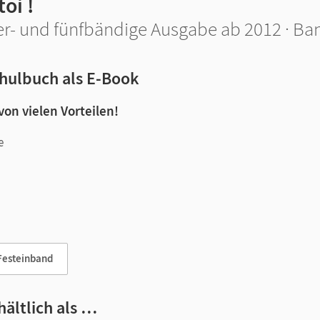
toi !
er- und fünfbändige Ausgabe ab 2012 · Ba
hulbuch als E-Book
 von vielen Vorteilen!
e
n und Lernen:
Festeinband
hältlich als …