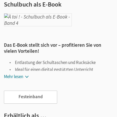
Schulbuch als E-Book
Das E-Book stellt sich vor – profitieren Sie von
vielen Vorteilen!
Entlastung der Schultaschen und Rucksäcke
Ideal für einen digital gestützten Unterricht
Mehr lesen
Notiz- und Markierungsmöglichkeit
Jederzeit unkompliziert verfügbar
Viele digitale Funktionen unterstützen das Lehren und
Festeinband
Lernen:
Notizen erstellen
Erhältlich als …