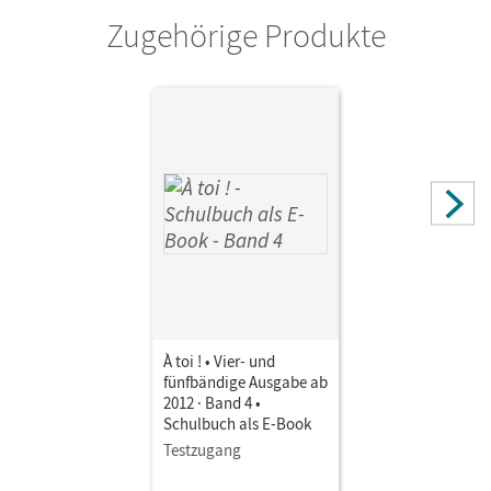
Zugehörige Produkte
Verlag
Cornelsen Verlag
Autor/-in
Gregor, Gertraud; Herzog, Walpurga; Héloury, Michèle;
Jorißen, Catherine; Kraus, Alexander; Mann-Grabowski,
Catherine
À toi ! • Vier- und
fünfbändige Ausgabe ab
2012 · Band 4 •
Schulbuch als E-Book
Testzugang