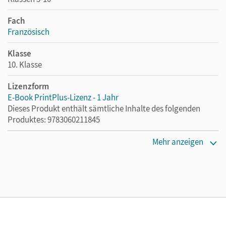
Fach
Französisch
Klasse
10. Klasse
Lizenzform
E-Book PrintPlus-Lizenz - 1 Jahr
Dieses Produkt enthält sämtliche Inhalte des folgenden
Produktes: 9783060211845
Erscheinungsdatum
Mehr anzeigen
02.08.2021
Lizenztext
Die kostengünstige Lizenz für diejenigen, die das E-Book
ein Jahr lang ergänzend zum Print-Titel nutzen möchten.
Diese Lizenz kann nur von Lehrkräften und Schulen
erworben werden.