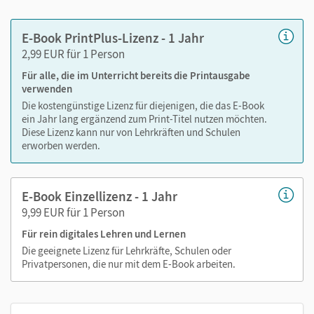
Lesezeichen hinzufügen
im Text suchen
E-Book PrintPlus-Lizenz - 1 Jahr
zoomen
2,99 EUR für 1 Person
Für alle, die im Unterricht bereits die Printausgabe
Die Medien sind wichtige Bestandteile dieses E-Books. Sie
verwenden
sind seitengenau platziert, damit Sie und Ihre Schüler/-innen
Die kostengünstige Lizenz für diejenigen, die das E-Book
jederzeit unkompliziert darauf zugreifen können. So
ein Jahr lang ergänzend zum Print-Titel nutzen möchten.
gestalten Sie das Lehren und Lernen zeitsparend und
Diese Lizenz kann nur von Lehrkräften und Schulen
abwechslungsreich. Kein Medienwechsel! Kein
erworben werden.
zeitaufwendiges Suchen!
E-Book Einzellizenz - 1 Jahr
9,99 EUR für 1 Person
Medien in diesem E-Book:
Für rein digitales Lehren und Lernen
Audios
Die geeignete Lizenz für Lehrkräfte, Schulen oder
Privatpersonen, die nur mit dem E-Book arbeiten.
Videos
Ideen und differenzierende Hilfen
Erklärfilme zu Wortschatz und Grammatik