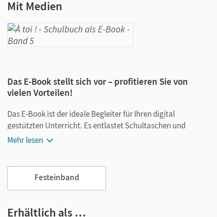
Mit Medien
Das E-Book stellt sich vor – profitieren Sie von
vielen Vorteilen!
Das E-Book ist der ideale Begleiter für Ihren digital
gestützten Unterricht. Es entlastet Schultaschen und
Rucksäcke und ist jederzeit unkompliziert verfügbar.
Mehr lesen
Außerdem unterstützt es mit vielen digitalen Funktionen
das Lehren und Lernen:
Festeinband
Notizen erstellen
Markierungen setzen
Text ergänzen
Erhältlich als …