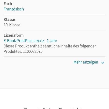
Fach
Französisch
Klasse
10. Klasse
Lizenzform
E-Book PrintPlus-Lizenz - 1 Jahr
Dieses Produkt enthält sämtliche Inhalte des folgenden
Produktes: 1100033575
Erscheinungsdatum
Mehr anzeigen
29.04.2026
Lizenztext
Die kostengünstige Lizenz für diejenigen, die das E-Book
ein Jahr lang ergänzend zum Print-Titel nutzen möchten.
Diese Lizenz kann nur von Lehrkräften und Schulen
erworben werden.