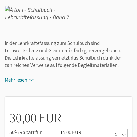
In der Lehrkräftefassung zum Schulbuch sind
Lernwortschatz und Grammatik farbig hervorgehoben.
Die Lehrkräftefassung vernetzt das Schulbuch dank der
zahlreichen Verweise auf folgende Begleitmaterialien:
Carnet d‘activités
Mehr lesen
Folien
Kopiervorlagen
zusätzliche Differenzierungs- und Förderübungen
Grammatikheft
30,00 EUR
Grammatik zum Selberschreiben
Wortschatztrainer
50% Rabatt für
15,00 EUR