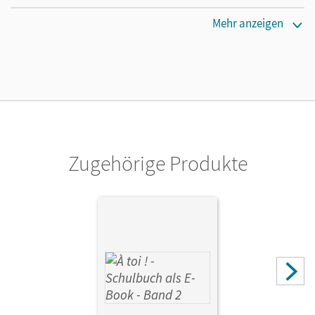
Maße
Mehr anzeigen
Länge: 26 cm, Breite: 19 cm, Höhe: 1 cm
Verlag
Cornelsen Verlag
Autor/-in
Herzog, Walpurga; Faißt, Stefanie; Domdey, Sabine;
Jordan, Eva-Maria
Zugehörige Produkte