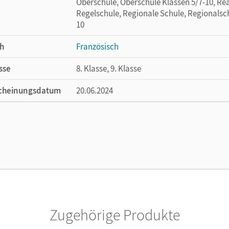
Oberschule, Oberschule Klassen 5/7-10, Rea
Regelschule, Regionale Schule, Regionalsch
10
h
Französisch
sse
8. Klasse, 9. Klasse
cheinungsdatum
20.06.2024
ße
Länge: 29,7 cm, Breite: 21 cm, Höhe: 1,2 cm
lag
Cornelsen Verlag
Zugehörige Produkte