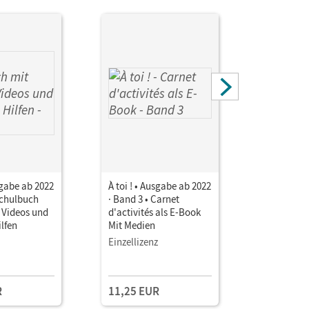
usgabe ab 2022
À toi ! • Ausgabe ab 2022
À toi ! • 
Schulbuch
· Band 3 • Carnet
· Band 3 •
 Videos und
d'activités als E-Book
d'activité
ilfen
Mit Medien
Mit Medie
Einzellizenz
Testzuga
R
11,25 EUR