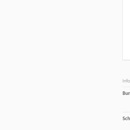
mit Angabe des Einsatzortes und der Lösung
Die Kopiervorlagen sind Bestandteil des Unterri
Inf
Bu
Sch