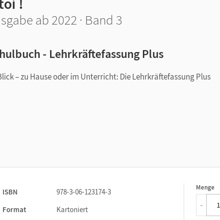
toi !
sgabe ab 2022 · Band 3
hulbuch - Lehrkräftefassung Plus
Blick – zu Hause oder im Unterricht: Die Lehrkräftefassung Plus
s
tik
tsvorbereitung und Durchführung
passende Übungen im Arbeitsheft
Menge
1
ISBN
978-3-06-123174-3
 für die konkrete digitale Umsetzung von Aufgaben
-
Format
Kartoniert
nités in Band 3 von
À toi ! – Ausgabe 2022