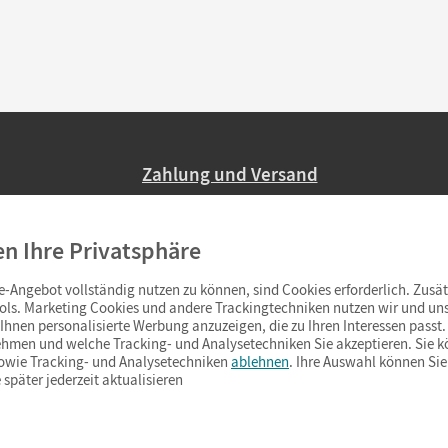
Zahlung und Versand
Nur 2,95 EUR Versandkosten in Deutsc
en Ihre Privatsphäre
Ab 59,– EUR Bestellwert liefern wir ve
(Lieferung in 3–6 Tagen).
-Angebot vollständig nutzen zu können, sind Cookies erforderlich. Zusät
ols. Marketing Cookies und andere Trackingtechniken nutzen wir und uns
hnen personalisierte Werbung anzuzeigen, die zu Ihren Interessen passt. 
hmen und welche Tracking- und Analysetechniken Sie akzeptieren. Sie k
sowie Tracking- und Analysetechniken
ablehnen
. Ihre Auswahl können Sie
 später jederzeit aktualisieren