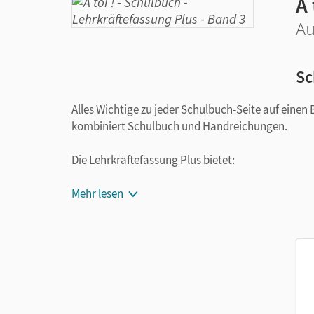
À 
Au
Sc
Alles Wichtige zu jeder Schulbuch-Seite auf einen 
kombiniert Schulbuch und Handreichungen.
Die Lehrkräftefassung Plus bietet:
die Lösungen aller Aufgaben des Schulbuch
Mehr lesen
Markierungen der neuen Lexik und Gramma
didaktische Kommentare für die Unterrich
Hinweise auf die Begleitmaterialien, z. B. 
die Transkripte der Audios und Videos
einen Medienkompetenzpool mit Vorschlägen
zahlreiche Kopiervorlagen passend zu den U