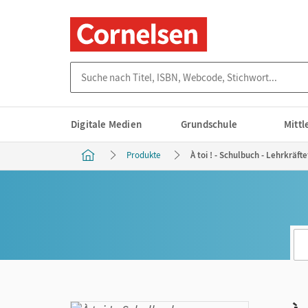
Suche nach Titel, ISBN, Webcode, Stichwort...
Digitale Medien
Grundschule
Mitt
Produkte
À toi ! - Schulbuch - Lehrkräft