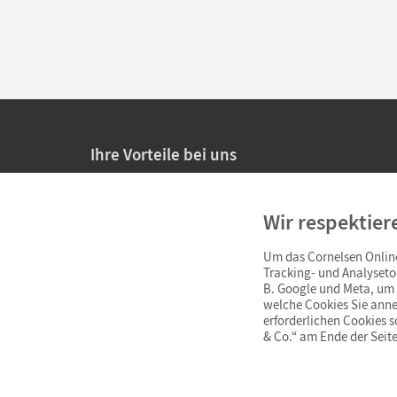
Ihre Vorteile bei uns
20% Prüfnachlass für Lehrkräfte
Wir respektier
Persönliche Angebote für Lehrkräfte
Um das Cornelsen Online
Sicheres Einkaufen mit SSL-Verschlüsselung
Tracking- und Analyseto
B. Google und Meta, um I
Verlängerte
Widerrufsfrist
von 4 Wochen
welche Cookies Sie anne
erforderlichen Cookies 
& Co.“ am Ende der Seite
Schnelle und einfache Retourenabwicklung