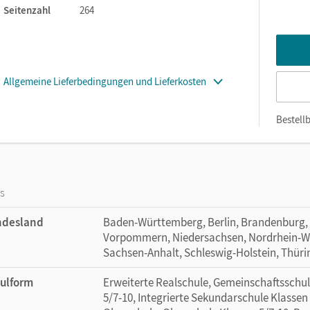
en – daher sofort im Unterricht einsetzbar
Seitenzahl
264
chtsmanagers.
Allgemeine Lieferbedingungen und Lieferkosten
Bestellb
os
ndesland
Baden-Württemberg, Berlin, Brandenburg,
Vorpommern, Niedersachsen, Nordrhein-Wes
Sachsen-Anhalt, Schleswig-Holstein, Thür
ulform
Erweiterte Realschule, Gemeinschaftsschul
5/7-10, Integrierte Sekundarschule Klassen