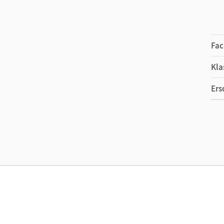
Fac
Kla
Ers
Ma
Ver