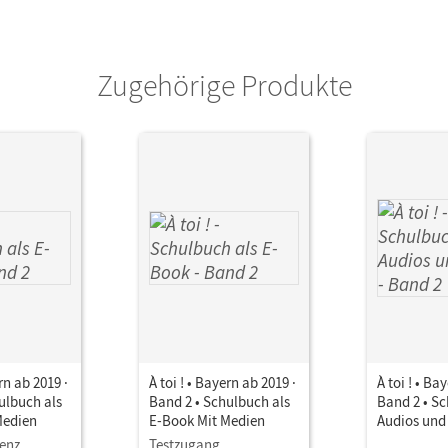
Zugehörige Produkte
ern ab 2019 ·
À toi ! • Bayern ab 2019 ·
À toi ! • Ba
ulbuch als
Band 2 • Schulbuch als
Band 2 • S
Medien
E-Book Mit Medien
Audios und
zenz
Testzugang