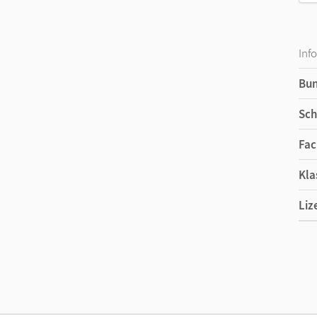
Inf
Bu
Sch
Fac
Kla
Liz
Ers
Liz
Ver