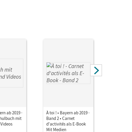
yern ab 2019 ·
À toi ! • Bayern ab 2019 ·
À toi ! • B
chulbuch mit
Band 2 • Carnet
Band 2 • 
 Videos
d'activités als E-Book
d'activité
Mit Medien
Mit Medie