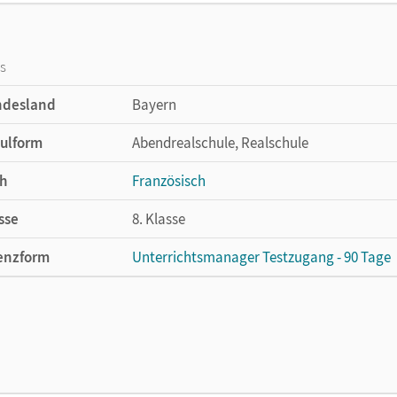
os
ndesland
Bayern
ulform
Abendrealschule, Realschule
h
Französisch
sse
8. Klasse
enzform
Unterrichtsmanager Testzugang - 90 Tage
cheinungsdatum
17.08.2020
enztext
Kostenloser Zugang für Lehrpersonen, um 
lag
Cornelsen Verlag