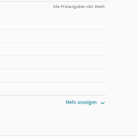
Alle Preisangaben inkl. MwSt.
Mehr anzeigen
den Unterrichtsmanager 90 Tage lang zu testen.