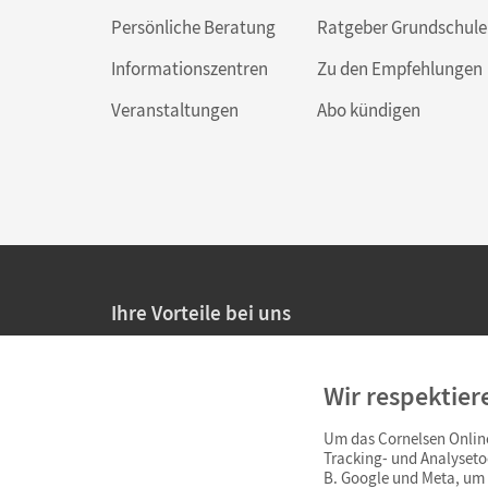
Persönliche Beratung
Ratgeber Grundschule
Informationszentren
Zu den Empfehlungen
Veranstaltungen
Abo kündigen
Ihre Vorteile bei uns
20% Prüfnachlass für Lehrkräfte
Wir respektier
Persönliche Angebote für Lehrkräfte
Um das Cornelsen Online
Sicheres Einkaufen mit SSL-Verschlüsselung
Tracking- und Analyseto
B. Google und Meta, um I