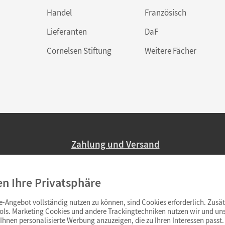
Handel
Französisch
Lieferanten
DaF
Cornelsen Stiftung
Weitere Fächer
Zahlung und Versand
Nur 2,95 EUR Versandkosten in Deutsc
en Ihre Privatsphäre
Ab 59,– EUR Bestellwert liefern wir ve
(Lieferung in 3–6 Tagen).
-Angebot vollständig nutzen zu können, sind Cookies erforderlich. Zusät
ols. Marketing Cookies und andere Trackingtechniken nutzen wir und uns
hnen personalisierte Werbung anzuzeigen, die zu Ihren Interessen passt. 