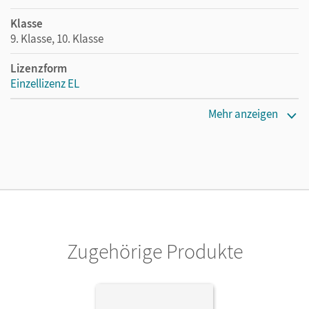
Klasse
9. Klasse, 10. Klasse
Lizenzform
Einzellizenz EL
Erscheinungsdatum
Mehr anzeigen
30.06.2025
Maße
Länge: 19,2 cm, Breite: 13,7 cm, Höhe: 0,7 cm
Verlag
Cornelsen Verlag
Zugehörige Produkte