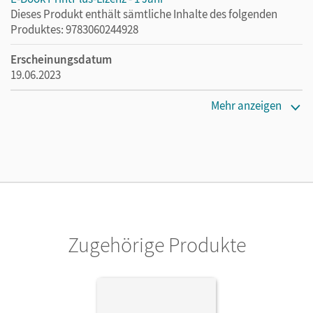
Dieses Produkt enthält sämtliche Inhalte des folgenden
Produktes: 9783060244928
Erscheinungsdatum
19.06.2023
Lizenztext
Mehr anzeigen
Die kostengünstige Lizenz für diejenigen, die das E-Book
ein Jahr lang ergänzend zum Print-Titel nutzen möchten.
Diese Lizenz kann nur von Lehrkräften und Schulen
erworben werden.
Verlag
Cornelsen Verlag
Zugehörige Produkte