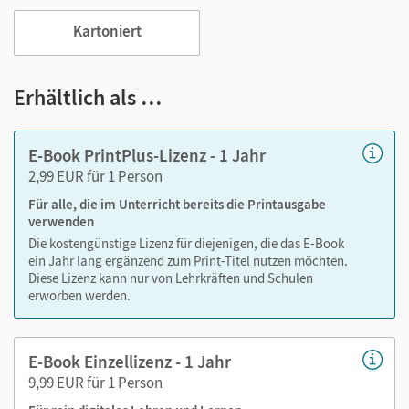
Text ergänzen
Lesezeichen hinzufügen
Kartoniert
im Text suchen
zoomen
Erhältlich als …
Die Medien sind wichtige Bestandteile dieses E-Books. Sie
sind seitengenau platziert, damit Sie und Ihre Schüler/-innen
E-Book PrintPlus-Lizenz - 1 Jahr
jederzeit unkompliziert darauf zugreifen können. So
2,99 EUR für 1 Person
gestalten Sie das Lehren und Lernen zeitsparend und
Für alle, die im Unterricht bereits die Printausgabe
abwechslungsreich.
verwenden
Die kostengünstige Lizenz für diejenigen, die das E-Book
Medien in diesem E-Book:
ein Jahr lang ergänzend zum Print-Titel nutzen möchten.
Diese Lizenz kann nur von Lehrkräften und Schulen
Erklärfilme
erworben werden.
Audios
Lösungen
E-Book Einzellizenz - 1 Jahr
9,99 EUR für 1 Person