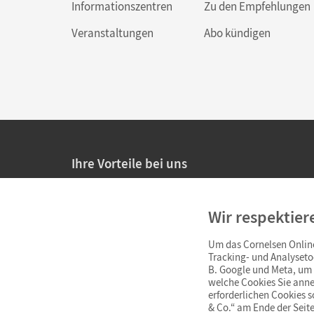
Informationszentren
Zu den Empfehlungen
Veranstaltungen
Abo kündigen
Ihre Vorteile bei uns
20% Prüfnachlass für Lehrkräfte
Wir respektier
Persönliche Angebote für Lehrkräfte
Um das Cornelsen Online
Sicheres Einkaufen mit SSL-Verschlüsselung
Tracking- und Analyseto
B. Google und Meta, um I
Verlängerte
Widerrufsfrist
von 4 Wochen
welche Cookies Sie anne
erforderlichen Cookies 
& Co.“ am Ende der Seite
Schnelle und einfache Retourenabwicklung