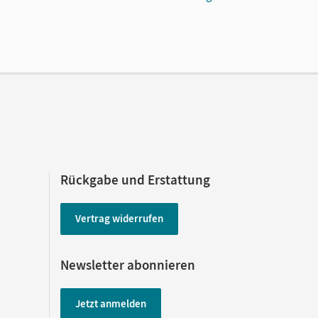
 lang zu testen
ke, Martin; Zerck, Katja; Vidal García, María
Rückgabe und Erstattung
Vertrag widerrufen
Newsletter abonnieren
Jetzt anmelden