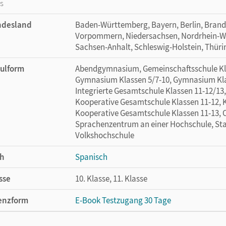
os
ndesland
Baden-Württemberg, Bayern, Berlin, Bran
Vorpommern, Niedersachsen, Nordrhein-Wes
Sachsen-Anhalt, Schleswig-Holstein, Thür
ulform
Abendgymnasium, Gemeinschaftsschule Klas
Gymnasium Klassen 5/7-10, Gymnasium Klass
Integrierte Gesamtschule Klassen 11-12/13,
Kooperative Gesamtschule Klassen 11-12, 
Kooperative Gesamtschule Klassen 11-13, 
Sprachenzentrum an einer Hochschule, Stad
Volkshochschule
h
Spanisch
sse
10. Klasse, 11. Klasse
enzform
E-Book Testzugang 30 Tage
cheinungsdatum
02.08.2021