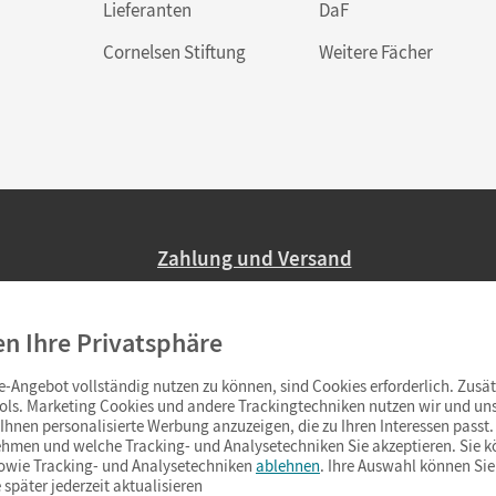
Lieferanten
DaF
Cornelsen Stiftung
Weitere Fächer
Zahlung und Versand
Nur 2,95 EUR Versandkosten in Deutsc
en Ihre Privatsphäre
Ab 59,– EUR Bestellwert liefern wir ve
(Lieferung in 3–6 Tagen).
-Angebot vollständig nutzen zu können, sind Cookies erforderlich. Zusät
ols. Marketing Cookies und andere Trackingtechniken nutzen wir und uns
hnen personalisierte Werbung anzuzeigen, die zu Ihren Interessen passt. 
hmen und welche Tracking- und Analysetechniken Sie akzeptieren. Sie k
sowie Tracking- und Analysetechniken
ablehnen
. Ihre Auswahl können Sie
 später jederzeit aktualisieren