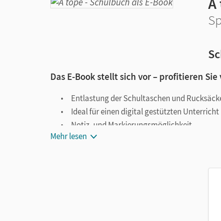
A
Sp
Sc
Das E-Book stellt sich vor – profitieren Sie
Entlastung der Schultaschen und Rucksäck
Ideal für einen digital gestützten Unterricht
Notiz- und Markierungsmöglichkeit
Mehr lesen
Jederzeit unkompliziert verfügbar
Viele digitale Funktionen unterstützen das Lehre
Notizen erstellen
Markierungen setzen
Text ergänzen