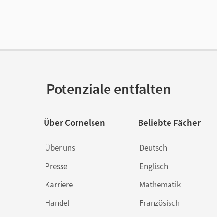
enztext
Kostenloser Zugang, um das E-Book 30 Tage
lag
Cornelsen Verlag
or/-in
Bürsgens, Gloria; Vila Baleato, Manuel; Drüe
Dolores
Potenziale entfalten
Über Cornelsen
Beliebte Fächer
Über uns
Deutsch
Presse
Englisch
Karriere
Mathematik
Handel
Französisch