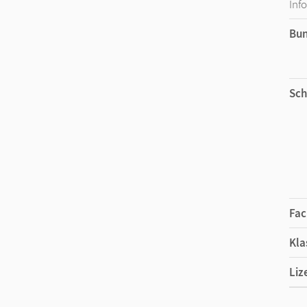
Inf
Bu
Sch
Fac
Kla
Liz
Ers