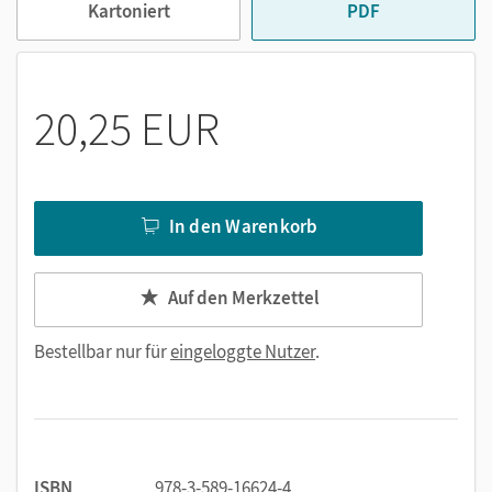
Enthalten sind:
Kartoniert
PDF
Selbsteinschätzungsaufgaben
Lernaufgaben
20,25 EUR
Leistungsaufgaben
In den Warenkorb
Auf den Merkzettel
Bestellbar nur für
eingeloggte Nutzer
.
ISBN
978-3-589-16624-4