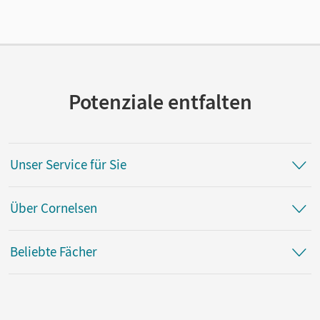
Verlag
Cornelsen Pädagogik
Autor/-in
Effenberger, Yasemin; Simon, Sarah
Potenziale entfalten
Unser Service für Sie
Über Cornelsen
Beliebte Fächer