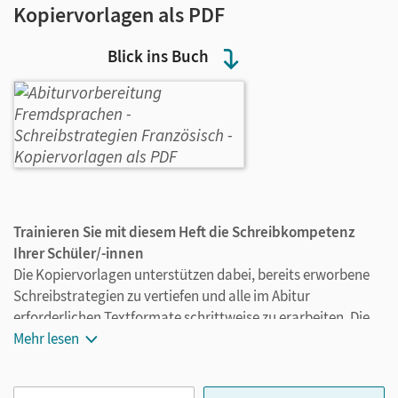
Kopiervorlagen als PDF
Blick ins Buch
Trainieren Sie mit diesem Heft die Schreibkompetenz
Ihrer Schüler/-innen
Die Kopiervorlagen unterstützen dabei, bereits erworbene
Schreibstrategien zu vertiefen und alle im Abitur
erforderlichen Textformate schrittweise zu erarbeiten. Die
Schüler/-innen lernen, Texte zu planen und zu evaluieren -
Mehr lesen
und können sich so sinnvoll auf Leistungsüberprüfungen
vorbereiten.