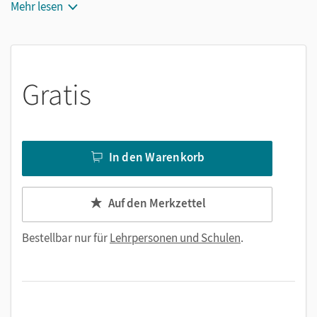
3
Mehr lesen
ersetzt werden.
Adventure at the Edinburgh
Festival
enthält alle Vokabeln und die Grammatik der Unit.
Gratis
In den Warenkorb
Auf den Merkzettel
Bestellbar nur für
Lehrpersonen und Schulen
.