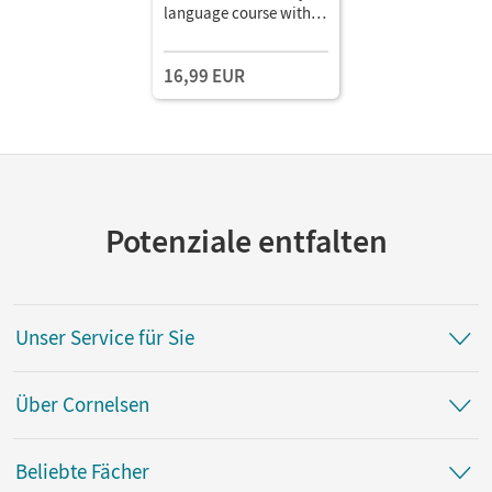
language course with
Merit and Onno •
Arbeitsheft mit Audios
16,99 EUR
online
Potenziale entfalten
Unser Service für Sie
Über Cornelsen
Beliebte Fächer