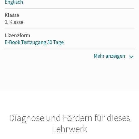
Englisch
Klasse
9. Klasse
Lizenzform
E-Book Testzugang 30 Tage
Erscheinungsdatum
Mehr anzeigen
14.01.2022
Lizenztext
Kostenloser Zugang, um das E-Book 30 Tage lang zu testen
Verlag
Cornelsen Verlag
Diagnose und Fördern für dieses
Herausgeber/-in
Rademacher, Jörg; Thaler, Engelbert
Lehrwerk
Autor/-in