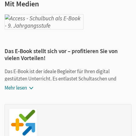
Mit Medien
Das E-Book stellt sich vor – profitieren Sie von
vielen Vorteilen!
Das E-Book ist der ideale Begleiter für Ihren digital
gestützten Unterricht. Es entlastet Schultaschen und
Rucksäcke und ist jederzeit unkompliziert verfügbar.
Mehr lesen
Außerdem unterstützt es mit vielen digitalen Funktionen
das Lehren und Lernen:
Notizen erstellen
Markierungen setzen
Text ergänzen