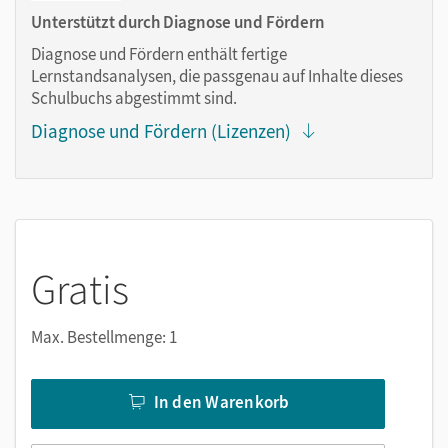
Lesezeichen hinzufügen
Unterstützt durch Diagnose und Fördern
im Text suchen
Diagnose und Fördern enthält fertige
zoomen
Lernstandsanalysen, die passgenau auf Inhalte dieses
Schulbuchs abgestimmt sind.
Die Medien sind wichtige Bestandteile dieses E-Books. Sie
Diagnose und Fördern (Lizenzen)
sind seitengenau platziert, damit Sie und Ihre Schüler/-innen
jederzeit unkompliziert darauf zugreifen können. So
gestalten Sie das Lehren und Lernen zeitsparend und
abwechslungsreich. Kein Medienwechsel! Kein
zeitaufwendiges Suchen!
Gratis
Medien in diesem E-Book:
Max. Bestellmenge: 1
Audios
Links zu den
Follow the link-
Materialien (PDF, Bilder,
Word-Vorlagen)
In den Warenkorb