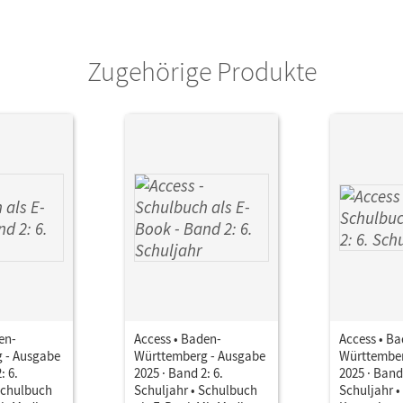
or/-in
Curran, Peadar; Humphreys, Niamh; Thorne,
Dominik; Whittaker, Gwendolyn; Sprunkel, M
Zugehörige Produkte
Campbell, Ailsa; Fritsch, Anette
en-
Access • Baden-
Access • B
 - Ausgabe
Württemberg - Ausgabe
Württember
: 6.
2025 · Band 2: 6.
2025 · Band 
Schulbuch
Schuljahr • Schulbuch
Schuljahr 