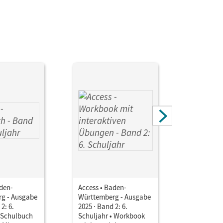
 Sydney; Fleischhauer, Ursula; Eberhard,
arcel; von Bremen, Friederike; Otto, Isabel;
aden-
Access • Baden-
Access • 
g - Ausgabe
Württemberg - Ausgabe
Württembe
2: 6.
2025 · Band 2: 6.
2025 · Ban
• Schulbuch
Schuljahr • Workbook
Schuljahr