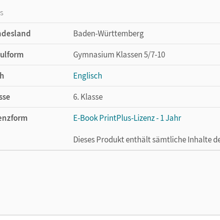
os
ndesland
Baden-Württemberg
ulform
Gymnasium Klassen 5/7-10
h
Englisch
sse
6. Klasse
enzform
E-Book PrintPlus-Lizenz - 1 Jahr
Dieses Produkt enthält sämtliche Inhalte 
enztext
Die kostengünstige Lizenz für diejenigen, d
Titel nutzen möchten. Diese Lizenz kann n
lag
Cornelsen Verlag
ausgeber/-in
Rademacher, Jörg