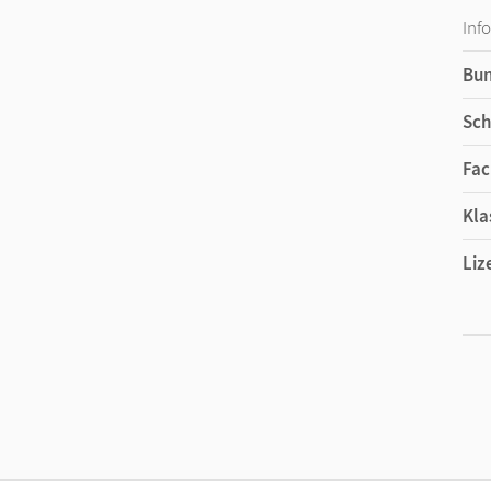
Inf
Bu
Sch
Fac
Kla
Liz
Liz
Ver
Her