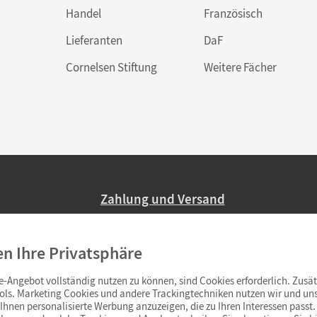
Handel
Französisch
Lieferanten
DaF
Cornelsen Stiftung
Weitere Fächer
Zahlung und Versand
Nur 2,95 EUR Versandkosten in Deutsc
en Ihre Privatsphäre
Ab 59,– EUR Bestellwert liefern wir ve
(Lieferung in 3–6 Tagen).
-Angebot vollständig nutzen zu können, sind Cookies erforderlich. Zusät
ols. Marketing Cookies und andere Trackingtechniken nutzen wir und uns
hnen personalisierte Werbung anzuzeigen, die zu Ihren Interessen passt. 