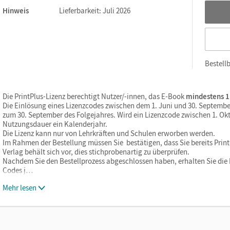
Hinweis
Lieferbarkeit: Juli 2026
Bestellb
Die PrintPlus-Lizenz berechtigt Nutzer/-innen, das E-Book
mindestens 1
Die Einlösung eines Lizenzcodes zwischen dem 1. Juni und 30. Septembe
zum 30. September des Folgejahres. Wird ein Lizenzcode zwischen 1. Okt
Nutzungsdauer ein Kalenderjahr.
Die Lizenz kann nur von Lehrkräften und Schulen erworben werden.
Im Rahmen der Bestellung müssen Sie bestätigen, dass Sie bereits Print-
Verlag behält sich vor, dies stichprobenartig zu überprüfen.
Nachdem Sie den Bestellprozess abgeschlossen haben, erhalten Sie die L
Codes j…
Mehr lesen