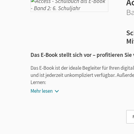
A
Ba
Sc
Mi
Das E-Book stellt sich vor – profitieren Sie
Das E-Book ist der ideale Begleiter für Ihren digi
und ist jederzeit unkompliziert verfügbar. Außerd
Lernen:
Mehr lesen
Notizen erstellen
Markierungen setzen
Text ergänzen
Lesezeichen hinzufügen
im Text suchen