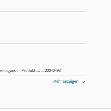
des folgenden Produktes: 1100040498
ie das E-Book ein Jahr lang ergänzend zum Print-
Mehr anzeigen
ur von Lehrkräften und Schulen erworben werden.