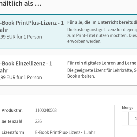
hältlich als …
ks. Sie sind seitengenau platziert, damit Sie und Ihre Schüler/-i
-Book PrintPlus-Lizenz - 1
Für alle, die im Unterricht bereits
So gestalten Sie das Lehren und Lernen zeitsparend und
ahr
Die kostengünstige Lizenz für diejen
itaufwendiges Suchen!
zum Print-Titel nutzen möchten. Dies
,99 EUR für 1 Person
erworben werden.
-Book Einzellizenz - 1
Für rein digitales Lehren und Lerne
ahr
Die geeignete Lizenz für Lehrkräfte, 
Book arbeiten.
,99 EUR für 1 Person
point
Menge
1
Produktnr.
1100040503
-
Seitenzahl
336
Lizenzform
E-Book PrintPlus-Lizenz - 1 Jahr