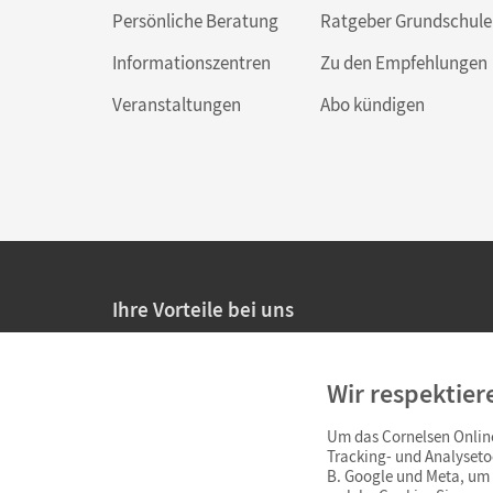
Persönliche Beratung
Ratgeber Grundschule
Informationszentren
Zu den Empfehlungen
Veranstaltungen
Abo kündigen
Ihre Vorteile bei uns
20% Prüfnachlass für Lehrkräfte
Wir respektier
Persönliche Angebote für Lehrkräfte
Um das Cornelsen Online
Sicheres Einkaufen mit SSL-Verschlüsselung
Tracking- und Analyseto
B. Google und Meta, um I