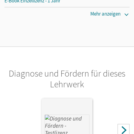
E-Book Einzellizenz - 1 Jahr
Erscheinungsdatum
Mehr anzeigen
07.06.2017
Lizenztext
Die geeignete Lizenz für Lehrkräfte, Schulen oder
Privatpersonen, die nur mit dem E-Book arbeiten.
Verlag
Cornelsen Verlag
Diagnose und Fördern für dieses
Herausgeber/-in
Lehrwerk
Rademacher, Jörg
Autor/-in
Harger, Laurence; Niemitz-Rossant, Cecile J.