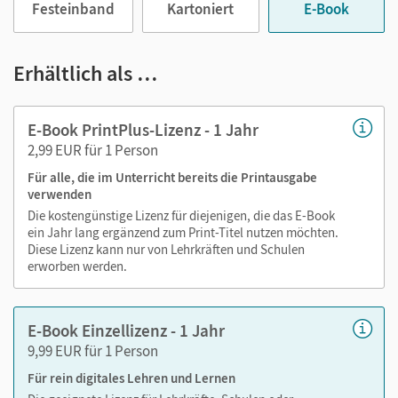
Festeinband
Kartoniert
E-Book
Medien in diesem E-Book:
Erhältlich als …
Audios
E-Book PrintPlus-Lizenz - 1 Jahr
Kaleidoscope-Videos
2,99 EUR für 1 Person
Links zu den
Follow the link-
Materialien (PDF, Bilder,
Word-Vorlagen)
Für alle, die im Unterricht bereits die Printausgabe
verwenden
Die kostengünstige Lizenz für diejenigen, die das E-Book
ein Jahr lang ergänzend zum Print-Titel nutzen möchten.
Diese Lizenz kann nur von Lehrkräften und Schulen
erworben werden.
E-Book Einzellizenz - 1 Jahr
9,99 EUR für 1 Person
Für rein digitales Lehren und Lernen