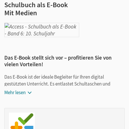
Schulbuch als E-Book
Mit Medien
Das E-Book stellt sich vor – profitieren Sie von
vielen Vorteilen!
Das E-Book ist der ideale Begleiter für Ihren digital
gestützten Unterricht. Es entlastet Schultaschen und
Rucksäcke und ist jederzeit unkompliziert verfügbar.
Mehr lesen
Außerdem unterstützt es mit vielen digitalen Funktionen
das Lehren und Lernen:
Notizen erstellen
Markierungen setzen