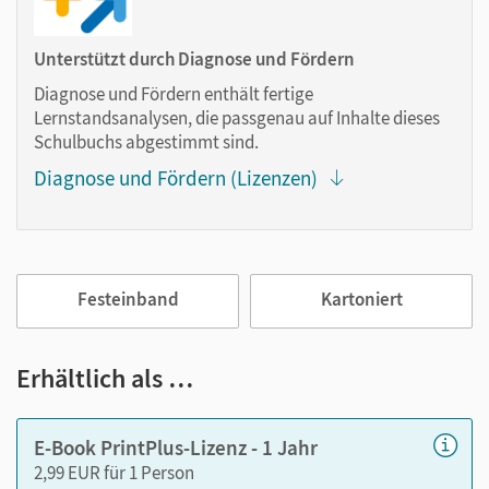
Text ergänzen
Lesezeichen hinzufügen
Unterstützt durch Diagnose und Fördern
im Text suchen
Diagnose und Fördern enthält fertige
zoomen
Lernstandsanalysen, die passgenau auf Inhalte dieses
Schulbuchs abgestimmt sind.
Die Medien sind wichtige Bestandteile dieses E-Books. Sie
Diagnose und Fördern (Lizenzen)
sind seitengenau platziert, damit Sie und Ihre Schüler/-innen
jederzeit unkompliziert darauf zugreifen können. So
gestalten Sie das Lehren und Lernen zeitsparend und
abwechslungsreich. Kein Medienwechsel! Kein
zeitaufwendiges Suchen!
Festeinband
Kartoniert
Medien in diesem E-Book:
Erhältlich als …
Audios
E-Book PrintPlus-Lizenz - 1 Jahr
Links zu den
Follow the link-
Materialien (PDF, Bilder,
2,99 EUR für 1 Person
Word-Vorlagen)