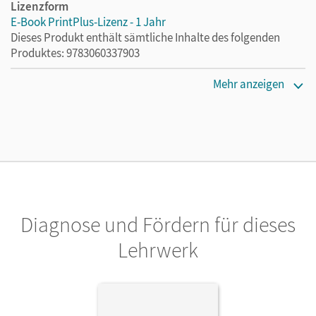
Lizenzform
E-Book PrintPlus-Lizenz - 1 Jahr
Dieses Produkt enthält sämtliche Inhalte des folgenden
Produktes: 9783060337903
Erscheinungsdatum
Mehr anzeigen
02.08.2021
Lizenztext
Die kostengünstige Lizenz für diejenigen, die das E-Book
ein Jahr lang ergänzend zum Print-Titel nutzen möchten.
Diese Lizenz kann nur von Lehrkräften und Schulen
erworben werden.
Diagnose und Fördern für dieses
Verlag
Cornelsen Verlag
Lehrwerk
Herausgeber/-in
Rademacher, Jörg
Autor/-in