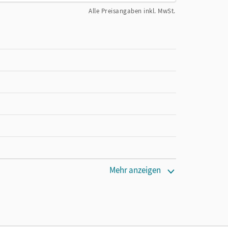
Alle Preisangaben inkl. MwSt.
Mehr anzeigen
den Unterrichtsmanager 90 Tage lang zu testen.