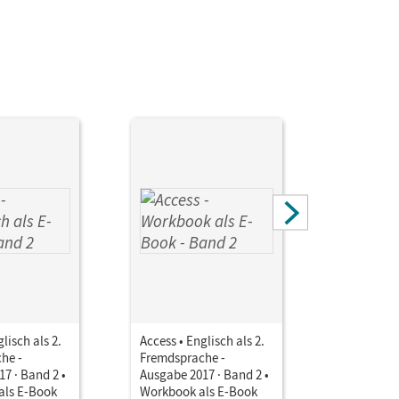
lisch als 2.
Access • Englisch als 2.
Access • E
he -
Fremdsprache -
Fremdspra
7 · Band 2 •
Ausgabe 2017 · Band 2 •
Ausgabe 2
als E-Book
Workbook als E-Book
Workbook 