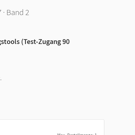
 · Band 2
stools (Test-Zugang 90
.