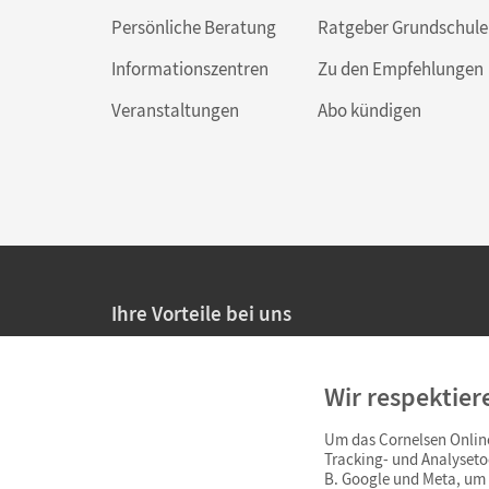
Persönliche Beratung
Ratgeber Grundschule
Informationszentren
Zu den Empfehlungen
Veranstaltungen
Abo kündigen
Ihre Vorteile bei uns
20% Prüfnachlass für Lehrkräfte
Wir respektier
Persönliche Angebote für Lehrkräfte
Um das Cornelsen Online
Sicheres Einkaufen mit SSL-Verschlüsselung
Tracking- und Analyseto
B. Google und Meta, um I