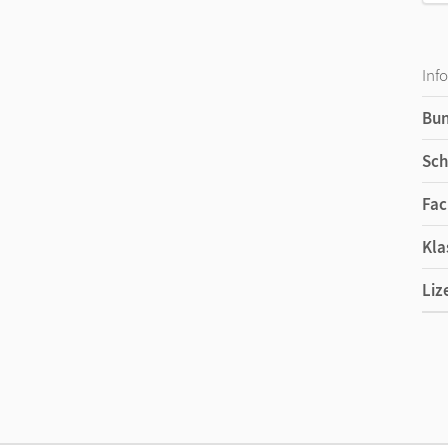
Inf
Bu
Sch
Fac
Kla
Liz
Ers
Liz
Ver