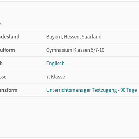
os
ndesland
Bayern, Hessen, Saarland
ulform
Gymnasium Klassen 5/7-10
h
Englisch
sse
7. Klasse
enzform
Unterrichtsmanager Testzugang - 90 Tage
cheinungsdatum
24.06.2020
enztext
Kostenloser Zugang für Lehrpersonen, um 
lag
Cornelsen Verlag