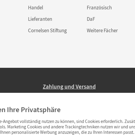
Handel
Französisch
Lieferanten
DaF
Cornelsen Stiftung
Weitere Fächer
Zahlung und Versand
Nur 2,95 EUR Versandkosten in Deutsc
en Ihre Privatsphäre
Ab 59,– EUR Bestellwert liefern wir ve
(Lieferung in 3–6 Tagen).
-Angebot vollständig nutzen zu können, sind Cookies erforderlich. Zusät
ols. Marketing Cookies und andere Trackingtechniken nutzen wir und uns
hnen personalisierte Werbung anzuzeigen, die zu Ihren Interessen passt. 