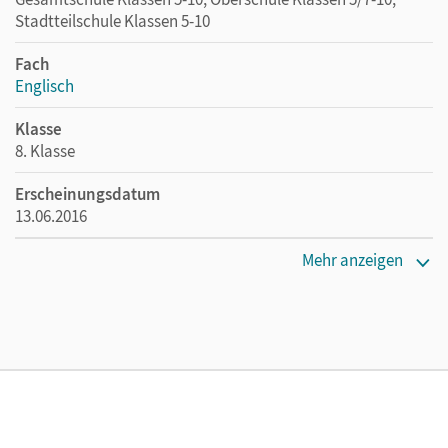
Stadtteilschule Klassen 5-10
Fach
Englisch
Klasse
8. Klasse
Erscheinungsdatum
13.06.2016
Maße
Mehr anzeigen
Länge: 11,4 cm, Breite: 17 cm, Höhe: 0,5 cm
Verlag
Cornelsen Verlag
Herausgeber/-in
Rademacher, Jörg