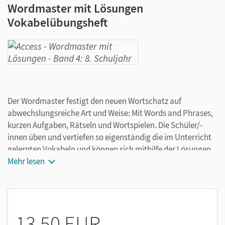
Wordmaster mit Lösungen
Vokabelübungsheft
Der Wordmaster festigt den neuen Wortschatz auf
abwechslungsreiche Art und Weise: Mit Words and Phrases,
kurzen Aufgaben, Rätseln und Wortspielen. Die Schüler/-
innen üben und vertiefen so eigenständig die im Unterricht
gelernten Vokabeln und können sich mithilfe der Lösungen
im Anhang selbst überprüfen.
Mehr lesen
13,50 EUR