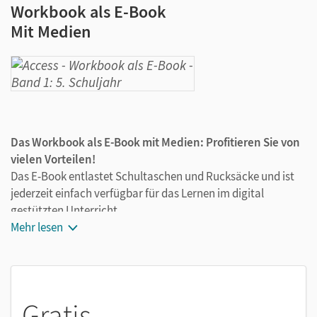
Workbook als E-Book
Mit Medien
Das Workbook als E-Book mit Medien: Profitieren Sie von
vielen Vorteilen!
Das E-Book entlastet Schultaschen und Rucksäcke und ist
jederzeit einfach verfügbar für das Lernen im digital
gestützten Unterricht.
Die Medien zum Workbook sind wichtige Bestandteile des E-
Mehr lesen
Books. Sie sind seitengenau platziert, damit Sie und Ihre
Schüler/-innen jederzeit unkompliziert darauf zugreifen
können. So ermöglichen Sie zeitsparendes und
abwechslungsreiches Lernen. Kein Medienwechsel mehr,
Gratis
kein zeitaufwendiges Suchen. Dieses E-Book enthält z. B.: