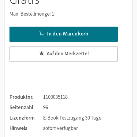
Erklärfilme
Max. Bestellmenge: 1
Audios
Digital help
und ausgewählte Lösungen
In den Warenkorb
Außerdem bietet das Workbook als E-Book viele digitale
Funktionen: Texteingabe, im Text suchen, Notizen erstellen,
Auf den Merkzettel
Markierungen und Lesezeichen setzen, zoomen. Alternativ
zur Texteingabe ist die handschriftliche Bearbeitung mit
einem Tabletstift möglich.
Produktnr.
1100035118
Seitenzahl
96
Lizenzform
E-Book Testzugang 30 Tage
Hinweis
sofort verfügbar