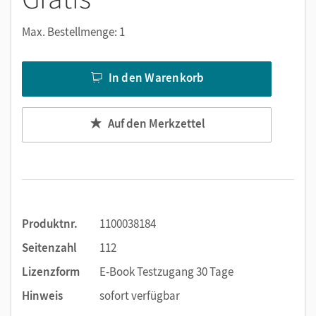
Audios
Max. Bestellmenge: 1
Außerdem bietet das Workbook als E-Book viele digitale
Funktionen: Texteingabe, im Text suchen, Notizen erstellen,
In den Warenkorb
Markierungen und Lesezeichen setzen, zoomen. Alternativ
zur Texteingabe ist die handschriftliche Bearbeitung mit
Auf den Merkzettel
einem Tabletstift möglich.
Produktnr.
1100038184
Seitenzahl
112
Lizenzform
E-Book Testzugang 30 Tage
Hinweis
sofort verfügbar