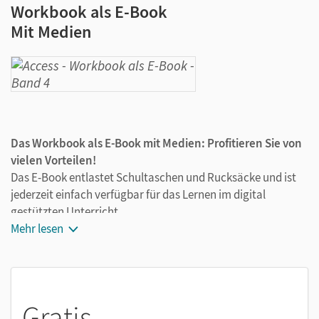
Workbook als E-Book
Mit Medien
Das Workbook als E-Book mit Medien: Profitieren Sie von
vielen Vorteilen!
Das E-Book entlastet Schultaschen und Rucksäcke und ist
jederzeit einfach verfügbar für das Lernen im digital
gestützten Unterricht.
Die Medien zum Workbook sind wichtige Bestandteile des E-
Mehr lesen
Books. Sie sind seitengenau platziert, damit Sie und Ihre
Schüler/-innen jederzeit unkompliziert darauf zugreifen
können. So ermöglichen Sie zeitsparendes und
abwechslungsreiches Lernen. Kein Medienwechsel mehr,
Gratis
kein zeitaufwendiges Suchen. Dieses E-Book enthält: