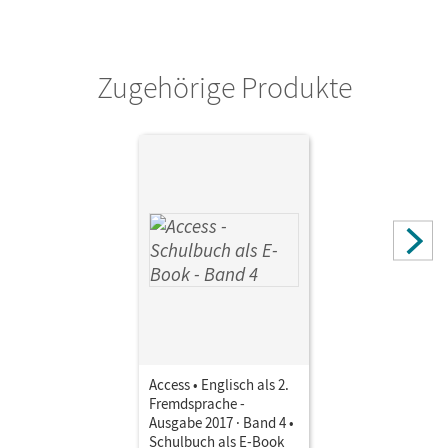
Herausgeber/-in
Thaler, Engelbert; Rademacher, Jörg
Zugehörige Produkte
Autor/-in
Seidl, Jennifer; Toal, Eleanor; Humphreys, Niamh; Sehan,
Hannah
Access • Englisch als 2.
Fremdsprache -
Ausgabe 2017 · Band 4 •
Schulbuch als E-Book