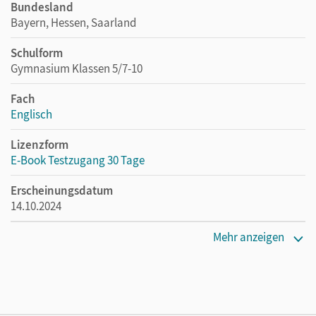
Bundesland
Bayern, Hessen, Saarland
Schulform
Gymnasium Klassen 5/7-10
Fach
Englisch
Lizenzform
E-Book Testzugang 30 Tage
Erscheinungsdatum
14.10.2024
Lizenztext
Mehr anzeigen
Kostenloser Zugang, um das E-Book 30 Tage lang zu testen
Verlag
Cornelsen Verlag