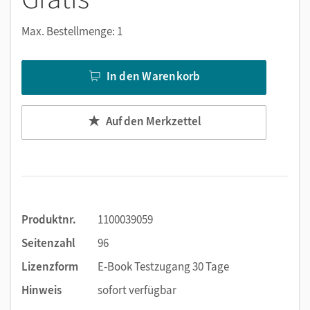
Erklärfilme
Max. Bestellmenge: 1
Audios
Digital help
und ausgewählte Lösungen
In den Warenkorb
Außerdem bietet das Workbook als E-Book viele digitale
Funktionen: Texteingabe, im Text suchen, Notizen erstellen,
Auf den Merkzettel
Markierungen und Lesezeichen setzen, zoomen. Alternativ
zur Texteingabe ist die handschriftliche Bearbeitung mit
einem Tabletstift möglich.
Produktnr.
1100039059
Seitenzahl
96
Lizenzform
E-Book Testzugang 30 Tage
Hinweis
sofort verfügbar