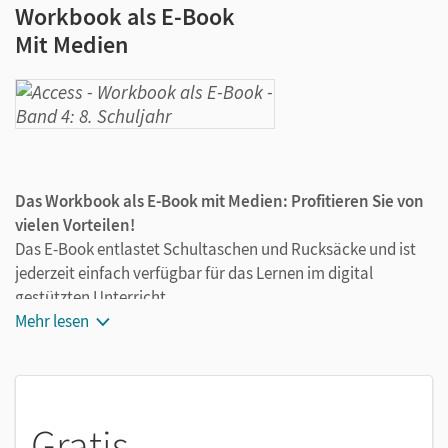
Workbook als E-Book
Mit Medien
Das Workbook als E-Book mit Medien: Profitieren Sie von
vielen Vorteilen!
Das E-Book entlastet Schultaschen und Rucksäcke und ist
jederzeit einfach verfügbar für das Lernen im digital
gestützten Unterricht.
Die Medien zum Workbook sind wichtige Bestandteile des E-
Mehr lesen
Books. Sie sind seitengenau platziert, damit Sie und Ihre
Schüler/-innen jederzeit unkompliziert darauf zugreifen
können. So ermöglichen Sie zeitsparendes und
abwechslungsreiches Lernen. Kein Medienwechsel mehr,
Gratis
kein zeitaufwendiges Suchen. Dieses E-Book enthält z. B.: