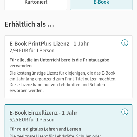
im Text suchen
Kartoniert
E-Book
zoomen
Erhältlich als …
Die Medien sind wichtige Bestandteile dieses E-Books. Sie
sind seitengenau platziert und ermöglichen Ihnen und Ihren
Schüler/-innen einen schnellen, unkomplizierten Zugriff –
E-Book PrintPlus-Lizenz - 1 Jahr
z. B. auf das Hörbuch, das das Lesen unterstützt und das
2,99 EUR für 1 Person
Textverstehen fördert. So gestalten Sie das Lehren und
Für alle, die im Unterricht bereits die Printausgabe
Lernen zeitsparend, abwechslungsreich und besonders
verwenden
schülernah.
Die kostengünstige Lizenz für diejenigen, die das E-Book
ein Jahr lang ergänzend zum Print-Titel nutzen möchten.
Diese Lizenz kann nur von Lehrkräften und Schulen
erworben werden.
E-Book Einzellizenz - 1 Jahr
6,25 EUR für 1 Person
Für rein digitales Lehren und Lernen
Die geeignete Lizenz für Lehrkräfte, Schulen oder