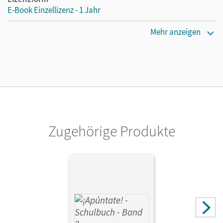
E-Book Einzellizenz - 1 Jahr
Erscheinungsdatum
Mehr anzeigen
23.10.2025
Lizenztext
Die geeignete Lizenz für Lehrkräfte, Schulen oder
Privatpersonen, die nur mit dem E-Book arbeiten.
Verlag
Cornelsen Verlag
Zugehörige Produkte
Autor/-in
Vila Baleato, Manuel